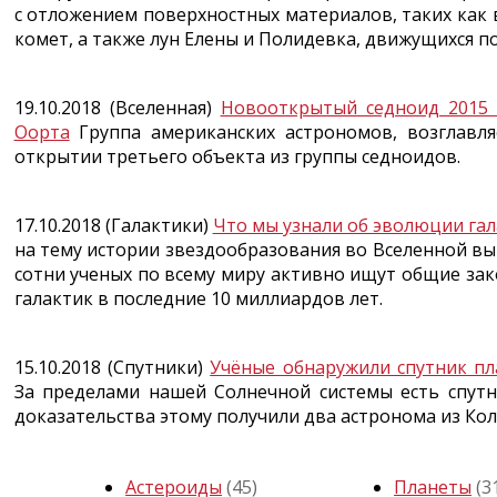
с отложением поверхностных материалов, таких как
комет, а также лун Елены и Полидевка, движущихся п
19.10.2018 (Вселенная)
Новооткрытый седноид 2015 
Оорта
Группа американских астрономов, возглавл
открытии третьего объекта из группы седноидов.
17.10.2018 (Галактики)
Что мы узнали об эволюции гал
на тему истории звездообразования во Вселенной вы
сотни ученых по всему миру активно ищут общие з
галактик в последние 10 миллиардов лет.
15.10.2018 (Спутники)
Учёные обнаружили спутник пл
За пределами нашей Солнечной системы есть спут
доказательства этому получили два астронома из Кол
Астероиды
(45)
Планеты
(3