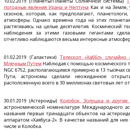
10.02.2019 (Планеты/Планеты Солнечной системы)
Т
погодные явления Урана и Нептуна
Как и на Земле,
сезонов, которая, как предполагают, планетологи
атмосферы. Однако времена года на этих планетах
растягиваясь на целые десятилетия. Космический т
наблюдения за этими газовыми гигантами сдела
отчетливо наблюдаются весьма интересные атмосфер
01.02.2019 (Галактики)
Телескоп «Хаббл» случайно
Млечным Путем
Наблюдая с помощью космического т
NGC 6752, располагающимся примерно в 13 тысячах св
Пути, астрономы сделали неожиданное открыт
расположенную всего в 30 миллионах световых лет от
30.01.2019 (Астероиды)
Колобок, Золушка и другие
астрономической номенклатуре Международного ас
названия первых тринадцати объектов на астероид
аппаратом «Хаябуса-2». В качестве названий для них
числе и Колобка.