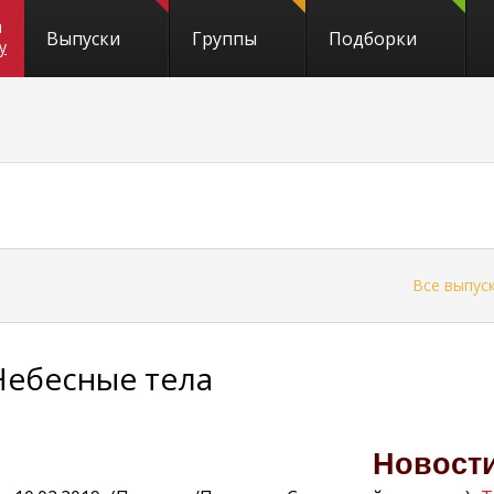
и
Выпуски
Группы
Подборки
y
←
Все выпус
Небесные тела
Новост