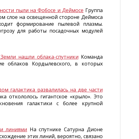
ности пыли на Фобосе и Деймосе
Группа
ном слое на освещенной стороне Деймоса
ходит формирование пылевой плазмы.
угрозу для работы посадочных модулей
 Земли нашли облака-спутники
Команда
ие облаков Кордылевского, в которых
ом галактика развалилась на две части
ка откололось гигантское «крыло». Это
кновения галактики с более крупной
и линиями
На спутнике Сатурна Дионе
хождение этих линий, вероятно, связано