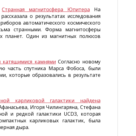
)
Странная магнитосфера Юпитера
На
ассказала о результатах исследования
риборов автоматического космического
есьма странными. Форма магнитосферы
х планет. Один из магнитных полюсов
ы катящимися камнями
Согласно новому
ю часть спутника Марса Фобоса, были
ми, которые образовались в результате
ной карликовой галактики найдена
Афанасьева, Игоря Чилингаряна, Стефана
ной и редкой галактики UCD3, которая
омпактных карликовых галактик, была
ерная дыра.