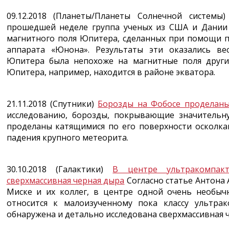
09.12.2018 (Планеты/Планеты Солнечной системы
прошедшей неделе группа ученых из США и Дании р
магнитного поля Юпитера, сделанных при помощи п
аппарата «Юнона». Результаты эти оказались в
Юпитера была непохоже на магнитные поля други
Юпитера, например, находится в районе экватора.
21.11.2018 (Спутники)
Борозды на Фобосе проделан
исследованию, борозды, покрывающие значительну
проделаны катящимися по его поверхности осколка
падения крупного метеорита.
30.10.2018 (Галактики)
В центре ультракомпакт
сверхмассивная черная дыра
Согласно статье Антона 
Миске и их коллег, в центре одной очень необыч
относится к малоизученному пока классу ультрак
обнаружена и детально исследована сверхмассивная ч