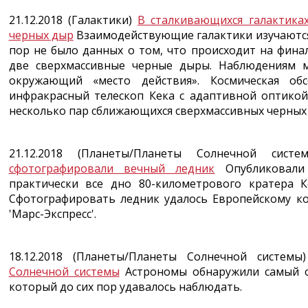
21.12.2018 (Галактики)
В сталкивающихся галактика
черных дыр
Взаимодействующие галактики изучаются 
пор не было данных о том, что происходит на финал
две сверхмассивные черные дыры. Наблюдениям м
окружающий «место действия». Космическая об
инфракрасный телескоп Кека с адаптивной оптикой
несколько пар сближающихся сверхмассивных черных 
21.12.2018 (Планеты/Планеты Солнечной сист
сфотографировали вечный ледник
Опубликовали 
практически все дно 80-километрового кратера 
Сфотографировать ледник удалось Европейскому ко
'Марс-Экспресс'.
18.12.2018 (Планеты/Планеты Солнечной систем
Солнечной системы
Астрономы обнаружили самый о
который до сих пор удавалось наблюдать.