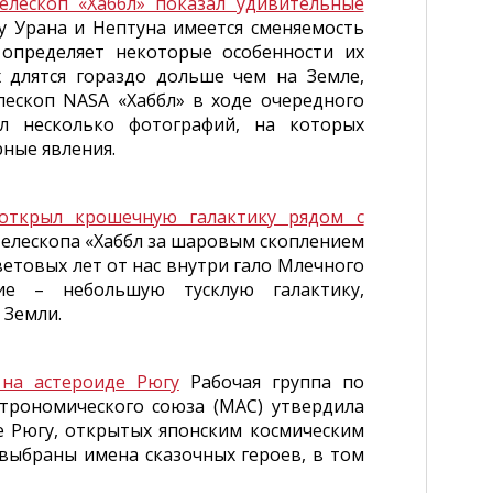
елескоп «Хаббл» показал удивительные
 у Урана и Нептуна имеется сменяемость
, определяет некоторые особенности их
 длятся гораздо дольше чем на Земле,
елескоп NASA «Хаббл» в ходе очередного
л несколько фотографий, на которых
ные явления.
 открыл крошечную галактику рядом с
елескопа «Хаббл за шаровым скоплением
етовых лет от нас внутри гало Млечного
ие – небольшую тусклую галактику,
 Земли.
 на астероиде Рюгу
Рабочая группа по
трономического союза (МАС) утвердила
е Рюгу, открытых японским космическим
 выбраны имена сказочных героев, в том