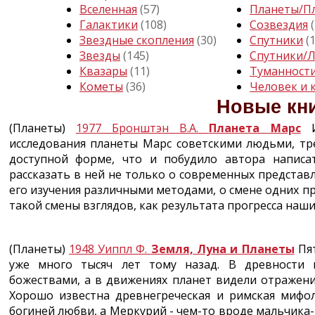
Вселенная
(57)
Планеты/П
Галактики
(108)
Созвездия
Звездные скопления
(30)
Спутники
(
Звезды
(145)
Спутники/
Квазары
(11)
Туманност
Кометы
(36)
Человек и 
Новые кн
(Планеты)
1977 Бронштэн В.А.
Планета Марс
И
исследования планеты Марс советскими людьми, тре
доступной форме, что и побудило автора напис
рассказать в ней не только о современных представл
его изучения различными методами, о смене одних п
такой смены взглядов, как результата прогресса наш
(Планеты)
1948 Уиппл Ф.
Земля, Луна и Планеты
Пят
уже много тысяч лет тому назад. В древности 
божествами, а в движениях планет видели отражени
Хорошо известна древнегреческая и римская мифол
богиней любви, а Меркурий - чем-то вроде мальчика-