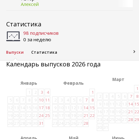
Алексей
Статистика
98 подписчиков
0 за неделю
Выпуски
Статистика
Календарь выпусков 2026 года
Март
Январь
Февраль
1
1
2
3
4
1
2
3
4
5
6
7
8
5
6
7
8
9
10
11
2
3
4
5
6
7
8
9
10
11
12
13
14
1
12
13
14
15
16
17
18
9
10
11
12
13
14
15
16
17
18
19
20
21
2
19
20
21
22
23
24
25
16
17
18
19
20
21
22
23
24
25
26
27
28
2
26
27
28
29
30
31
23
24
25
26
27
28
30
31
Апрель
Май
Июнь