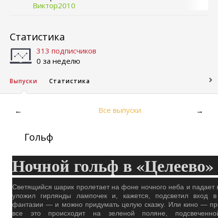
Виктор2010
Статистика
313 подписчиков
0 за неделю
Выпуски
Статистика
Все выпуски
←
→
Гольф
Ночной гольф в «Целеево»
Светящийся шарик пролетает на фоне ночного неба и падает в 
уложил гирлянды лампочек и, кажется, подсветил вход в
фантазии — и можно придумать целую сказку. Или кино — пр
все это происходит на зеленой поляне, подсвеченн