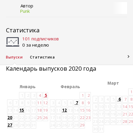
Автор
Punk
Статистика
101 подписчиков
0 за неделю
Выпуски
Статистика
Календарь выпусков 2020 года
Март
Январь
Февраль
1
1
2
3
4
5
1
2
2
3
4
5
6
7
8
6
7
8
9
10
11
12
3
4
5
6
7
8
9
9
10
11
12
13
14
1
13
14
15
16
17
18
19
10
11
12
13
14
15
16
16
17
18
19
20
21
2
20
21
22
23
24
25
26
17
18
19
20
21
22
23
23
24
25
26
27
28
2
27
28
29
30
31
24
25
26
27
28
29
30
31