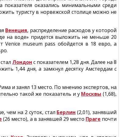
два показателя оказались минимальными среди
рожить туристу в норвежской столице можно не
кая
Венеция
, распределение расходов у которой
оде на воде» придется выложить не меньше 20
т Venice museum pass обойдется в 18 евро, а
ро.
 стал
Лондон
с показателем 1,28 дня. Далее на 8
жить 1,44 дня, а замкнул десятку Амстердам с
Рима и занял 13 место. По мнению экспертов, на
тельно такой же показатель и у
Москвы
(1,68),
, чем на 2 суток, стал
Берлин
(2,01), занявший
е
(26 место), а в занявшей 29 место
Праге
почти