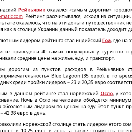
андский
Рейкьявик
оказался «самым дорогим» городом
omatic.com
. Рейтинг рассчитывался, исходя из ситуации
льтате оказалось, что на эти деньги путешественник не
я как в столице Украины данный показатель доходит до 
лютным лидером рейтинга стал индийский
Гоа
, где на
иске приведены 40 самых популярных у туристов го
нивали средние цены на жилье, еду, и транспорт.
ым дорогим из пунктов расходов в Рейкьявике ст
опримечательность» Blue Lagoon (35 евро), в то врем
дных среди тройки лидеров – 23 и 20,35 евро соответст
ым в данном рейтинге стал норвежский
Осло
, у кот
ивание. Ночь в Осло на человека обойдется минимум 
а абсолютным лидером по ценам на еду. Этот пункт п
 – 42,38 евро в день.
озволили норвежской столице стать лидером этого со
спорт в 10,25 евро в день, а также стоимость посе