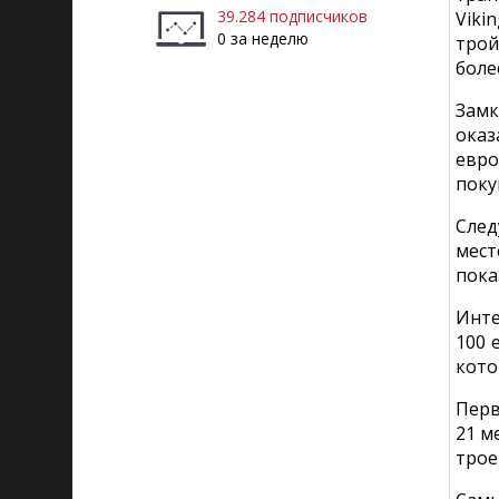
39.284 подписчиков
Viki
0 за неделю
трой
более
Замк
оказ
евро
поку
След
мест
пока
Инте
100 
кото
Перв
21 м
трое 