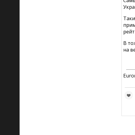
Сам
Укра
Таки
при
рейт
В то
на в
Euro