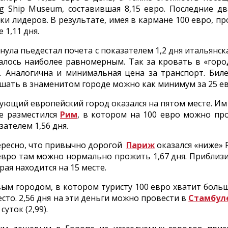
ng Ship Museum, составившая 8,15 евро. Последние 
ки лидеров. В результате, имея в кармане 100 евро, п
 1,11 дня.
нула пьедестал почета с показателем 1,2 дня итальянс
алось наиболее равномерным. Так за кровать в «гор
. Аналогична и минимальная цена за транспорт. Биле
шать в знаменитом городе можно как минимум за 25 ев
ующий европейский город оказался на пятом месте. Им
е разместился
Рим
, в котором на 100 евро можно про
зателем 1,56 дня.
ресно, что привычно дорогой
Париж
оказался «ниже» 
евро там можно нормально прожить 1,67 дня. Приблизи
рая находится на 15 месте.
ым городом, в котором туристу 100 евро хватит больше
есто. 2,56 дня на эти деньги можно провести в
Стамбул
суток (2,99).