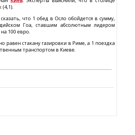
знан
Киев
. Эксперты выяснили, что в столице
(4,1).
казать, что 1 обед в Осло обойдется в сумму,
дийском Гоа, ставшим абсолютным лидером
на 100 евро.
о равен стакану газировки в Риме, а 1 поездка
ственным транспортом в Киеве.