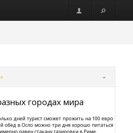
ки
→
разных городах мира
колько дней турист сможет прожить на 100 евро
ый обед в Осло можно три дня хорошо питаться
римерно равен стакану газировки в Риме.