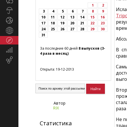
Общество
СМИ
1
2
Исл
Прогноз
3
4
5
6
7
8
9
Trip
погоды
10
11
12
13
14
15
16
Спорт
резу
17
18
19
20
21
22
23
врем
24
25
26
27
28
29
30
Страны
31
и
Абсо
Туризм
регионы
За последние 60 дней
8 выпусков (3-
В сп
Экономика
4 раза в месяц)
срав
и
Email-
финансы
маркетинг
Сам
Открыта: 19-12-2013
дост
выго
Втор
прож
стал
Автор
RIX
раза
Не п
Статистика
тран