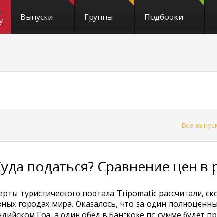
и
Выпуски
Группы
Подборки
y
←
Все выпус
Куда податься? Сравнение цен в 
ерты туристического портала Tripomatic рассчитали, с
зных городах мира. Оказалось, что за один полноценн
ндийском Гоа, а один обед в Бангкоке по сумме будет п