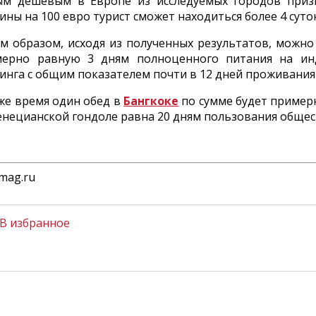
ым дешевым в Европе из исследуемых городов при
ины на 100 евро турист сможет находиться более 4 суток 
м образом, исходя из полученных результатов, можно с
мерно равную 3 дням полноценного питания на ин
инга с общим показателем почти в 12 дней проживания 
же время один обед в
Бангкоке
по сумме будет примерн
енецианской гондоле равна 20 дням пользования обще
mag.ru
В избранное