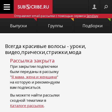
Отправляет email-рассылки с помощью сервиса
Sendsay
Выпуски
Группы
Подборки
Всегда красивые волосы - уроки,
видео,прически,стрижки,мода
Рассылка закрыта
При закрытии подписчики
были переданы в рассылку
"
Я мама, жена и женщина
"
на которую и рекомендуем
вам подписаться.
Вы можете найти рассылки
сходной тематики в
Каталоге рассылок
.