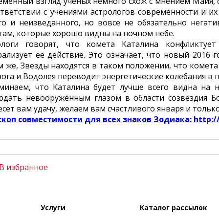
еменный взгляд ученых немного схож с мнением Майя,
ответствии с учениями астрологов современности и их
го и неизведанного, но вовсе не обязательно негати
там, которые хорошо видны на ночном небе.
ологи говорят, что комета Каталина конфликтуе
рализует ее действие. Это означает, что новый 2016 г
 же, Звезды находятся в таком положении, что комета 
ога и Водолея переводит энергетические колебания в 
минаем, что Каталина будет лучше всего видна на
юдать невооруженным глазом в области созвездия Б
сет вам удачу, желаем вам счастливого января и толь
скоп совместимости для всех знаков Зодиака: http://
В избранное
Услуги
Каталог рассылок