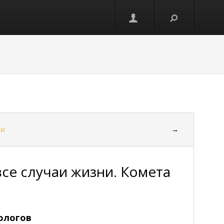
ки
→
се случаи жизни. Комета
рологов