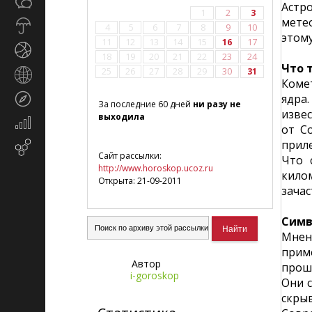
Общество
СМИ
Астр
1
2
3
мете
Прогноз
4
5
6
7
8
9
10
этому
погоды
11
12
13
14
15
16
17
Спорт
18
19
20
21
22
23
24
Что 
25
26
27
28
29
30
31
Страны
Коме
и
ядра
Туризм
регионы
За последние 60 дней
ни разу не
изве
выходила
Экономика
от С
и
прил
Email-
финансы
Сайт рассылки:
Что 
маркетинг
http://www.horoskop.ucoz.ru
кило
Открыта: 21-09-2011
зача
Симв
Мнен
прим
Автор
прош
i-goroskop
Они 
скрыв