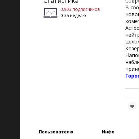
Статистика
Совр
В со
3.903 подписчиков
ново
0 за неделю
коме
Астр
нейт
целом
Козер
Напо
набл
прине
Горо
Пользователю
Инфо