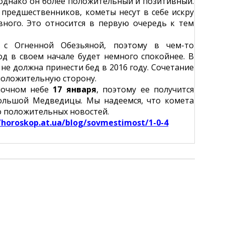
 однако он более положительный и позитивный.
 предшественников, кометы несут в себе искру
вного. Это относится в первую очередь к тем
т с Огненной Обезьяной, поэтому в чем-то
од в своем начале будет немного спокойнее. В
не должна принести бед в 2016 году. Сочетание
положительную сторону.
 ночном небе
17 января
, поэтому ее получится
ольшой Медведицы. Мы надеемся, что комета
ко положительных новостей.
horoskop.at.ua/blog/sovmestimost/1-0-4