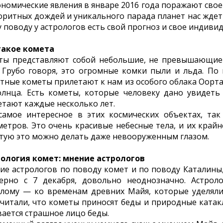
ономические явления в январе 2016 года поражают св
оритных дождей и уникального парада планет нас ждет
 поводу у астрологов есть свой прогноз и свое индиви
такое комета
ты представляют собой небольшие, не превышающие 
. Грубо говоря, это огромные комки пыли и льда. По
стные кометы прилетают к нам из особого облака Оорта
олнца. Есть кометы, которые человеку дано увидеть
етают каждые несколько лет.
самое интересное в этих космических объектах, так
метров. Это очень красивые небесные тела, и их край
стую это можно делать даже невооруженным глазом.
ология комет: мнение астрологов
ие астрологов по поводу комет и по поводу Каталины,
ерно с 7 декабря, довольно неоднозначно. Астрол
лому — ко временам древних Майя, которые уделяли
считали, что кометы приносят беды и природные катакл
ается страшное лицо беды.