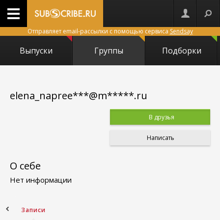
Отправляет email-рассылки с помощью сервиса
Sendsay
Выпуски
Группы
Подборки
elena_napree***@m*****.ru
В друзья
Написать
О себе
Нет информации
ное
Записи