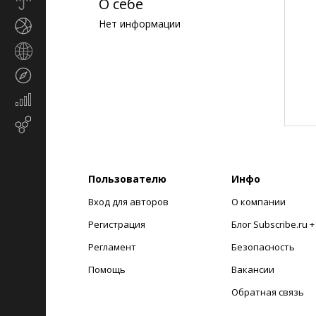
Прогноз
О себе
погоды
Нет информации
Спорт
Страны
и
Туризм
регионы
Экономика
и
Email-
финансы
маркетинг
Пользователю
Инфо
Вход для авторов
О компании
Регистрация
Блог Subscribe.ru 
Регламент
Безопасность
Помощь
Вакансии
Обратная связь