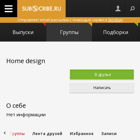
Отправляет email-рассылки с помощью сервиса
Sendsay
Выпуски
Группы
Подборки
Home design
В друзья
Написать
О себе
Нет информации
и
Группы
Лента друзей
Избранное
Записи