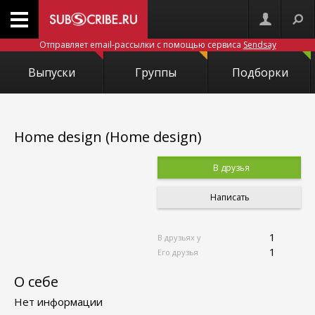
Отправляет email-рассылки с помощью сервиса
Sendsay
Выпуски
Группы
Подборки
Home design (Home design)
В друзья
Написать
1
В друзьях у
1
Его друзья
О себе
Нет информации