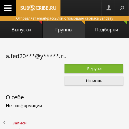
Отправляет email-рассылки с помощью сервиса
Sendsay
Выпуски
Группы
Подборки
a.fed20***@y*****.ru
В друзья
Написать
О себе
Нет информации
ное
Записи