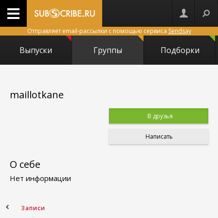
Отправляет email-рассылки с помощью сервиса
Sendsay
Выпуски
Группы
Подборки
maillotkane
В друзья
Написать
О себе
Нет информации
ное
Записи