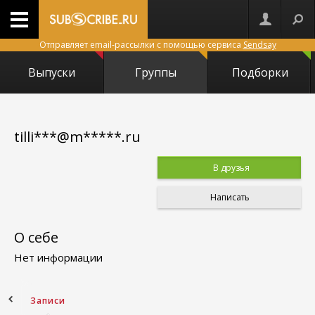
Отправляет email-рассылки с помощью сервиса
Sendsay
Выпуски
Группы
Подборки
tilli***@m*****.ru
В друзья
Написать
О себе
Нет информации
ное
Записи