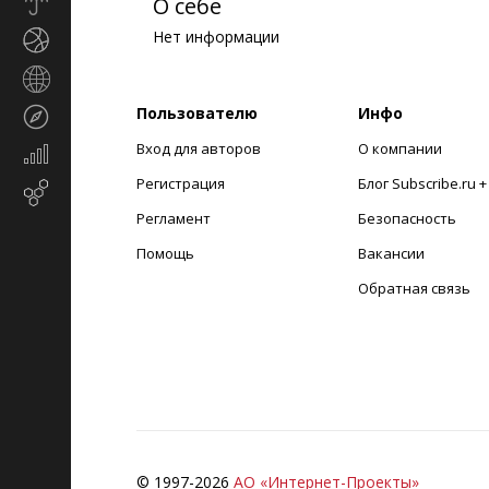
Прогноз
О себе
погоды
Нет информации
Спорт
Страны
и
Пользователю
Инфо
Туризм
регионы
Вход для авторов
О компании
Экономика
и
Регистрация
Блог Subscribe.ru 
Email-
финансы
маркетинг
Регламент
Безопасность
Помощь
Вакансии
Обратная связь
© 1997-
2026
АО «Интернет-Проекты»