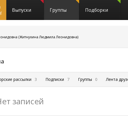
и
Выпуски
Группы
Подборки
y
онидовна (Житнухина Людмила Леонидовна)
на
орские рассылки
3
Подписки
7
Группы
0
Лента дру
Нет записей