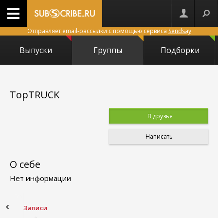
Отправляет email-рассылки с помощью сервиса
Sendsay
Выпуски
Группы
Подборки
TopTRUCK
В друзья
Написать
О себе
Нет информации
ное
Записи