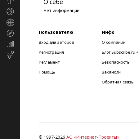
Прогноз
О себе
погоды
Нет информации
Спорт
Страны
и
Пользователю
Инфо
Туризм
регионы
Вход для авторов
О компании
Экономика
и
Регистрация
Блог Subscribe.ru 
Email-
финансы
маркетинг
Регламент
Безопасность
Помощь
Вакансии
Обратная связь
© 1997-
2026
АО «Интернет-Проекты»