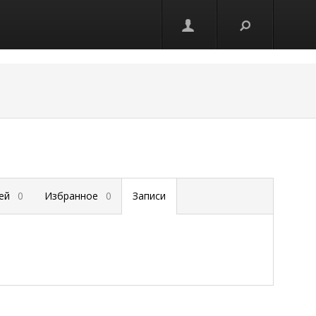
зей
0
Избранное
0
Записи