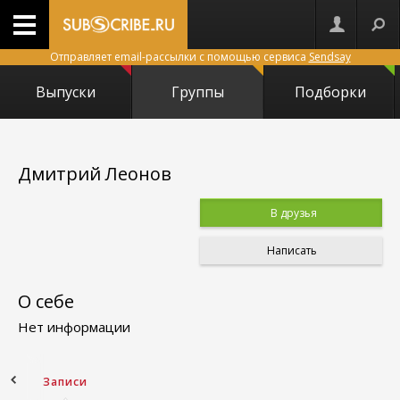
Отправляет email-рассылки с помощью сервиса
Sendsay
Выпуски
Группы
Подборки
Дмитрий Леонов
В друзья
Написать
О себе
Нет информации
ное
Записи