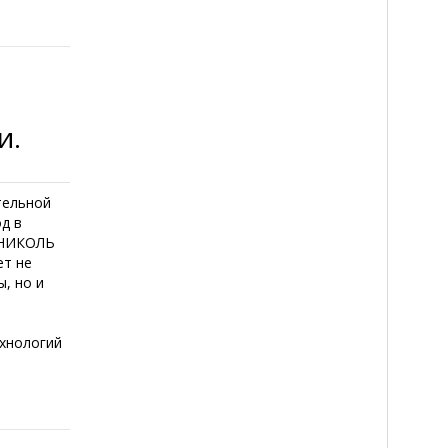
и.
тельной
д в
НОНИКОЛЬ
ет не
, но и
ехнологий