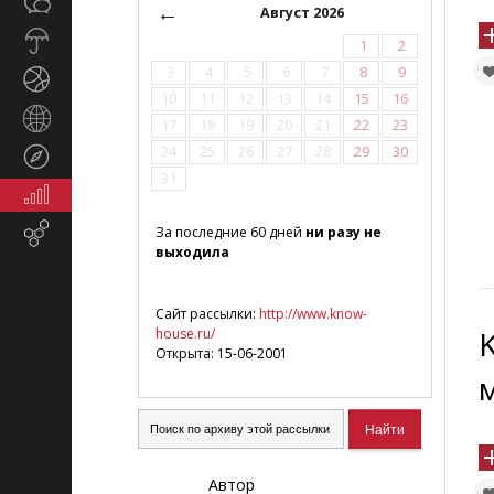
Общество
СМИ
←
Август 2026
Прогноз
1
2
погоды
3
4
5
6
7
8
9
Спорт
10
11
12
13
14
15
16
Страны
17
18
19
20
21
22
23
и
24
25
26
27
28
29
30
Туризм
регионы
31
Экономика
и
Email-
За последние 60 дней
ни разу не
финансы
выходила
маркетинг
Сайт рассылки:
http://www.know-
house.ru/
Открыта: 15-06-2001
Автор