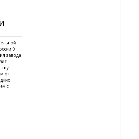
и
тельной
оссии 9
ния завода
лит
ству
ом от
одние
еч с