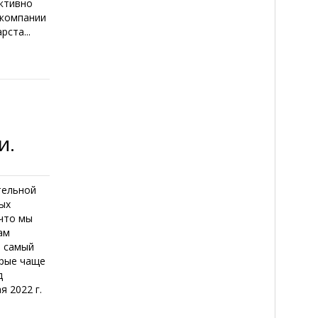
активно
 компании
ста...
и.
тельной
рых
 что мы
ам
е самый
орые чаще
д
 2022 г.