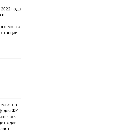
 2022 года
а в
ого моста
 станции
тельства
оф для ЖК
оящегося
дет один
ласт.