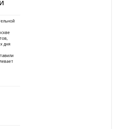
и
тельной
оскве
тов,
х дня
тавили
левает