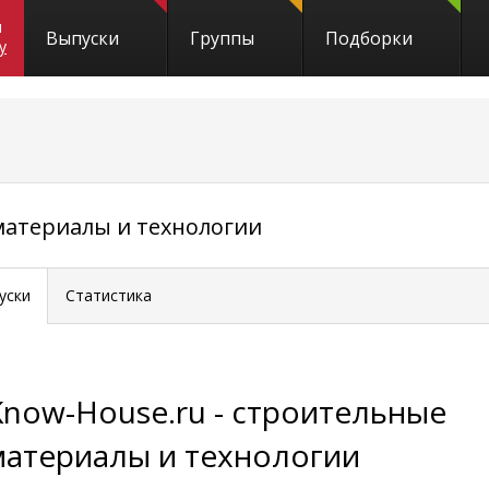
и
Выпуски
Группы
Подборки
y
материалы и технологии
уски
Статистика
Know-House.ru - строительные
материалы и технологии