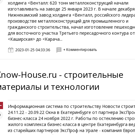
холдинга <Венталл: 620 тонн металлоконструкций начали
изготавливать на заводе 25 января 2023 г. В начале декабря
Нижнекамский завод холдинга <Венталл, российского лидер
производстве металлоконструкций для промышленного и
гражданского строительства, начал изготовление пешеходн
для восточного участка Третьего пересадочного контура от
<Каширская> до <Карача...
+ Комментировать
2023-01-25 04:33:36
Know-House.ru - строительные
материалы и технологии
Информационная система по строительству Новости строи
24.11.22 - 20.09.22 Окна в Екатеринбурге от партнера ЭксПр
бизнес-класса 24 ноября 2022 г. Работы по остеклению стр
жилого комплекса бизнес-класса в центре Екатеринбурга ве
из старейших партнеров ЭксПроф на Урале - компания Европ