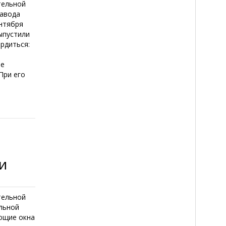
тельной
завода
ентября
выпустили
ордиться:
ое
При его
и
тельной
альной
ающие окна