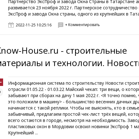
Партнерство ЭксПроф и завода Окна Страны в Татарстане 
развивается 23 ноября 2022 г. Партнерское сотрудничество
ЭксПроф и завода Окна страны, одного из крупнейших в Татар
+ Комментировать
2022-11-25 10:25:16
Know-House.ru - строительные
материалы и технологии. Новост
Информационная система по строительству Новости строи
отрасли 01.05.22 - 01.03.22 Майский чекап: три вещи, о кото
забывают при сборах на дачу 1 мая 2022 г. <Я точно помню,
это положили в машину> - большинство весенних дачных др
начинается с такой реплики. Чтобы не выяснять, кто в семь
забывчивый, предлагаем простой чек-лист трёх вещей, кот
всего остаются в городе, несмотря на необходимость. Заво
пластиковых окон в Мордовии освоил новинки ЭксПроф 1 мая
Крупнейший ...