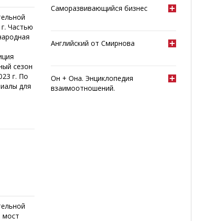
Саморазвивающийся бизнес
тельной
 г. Частью
народная
Английский от Смирнова
иция
ный сезон
23 г. По
Он + Она. Энциклопедия
риалы для
взаимоотношений.
тельной
й мост