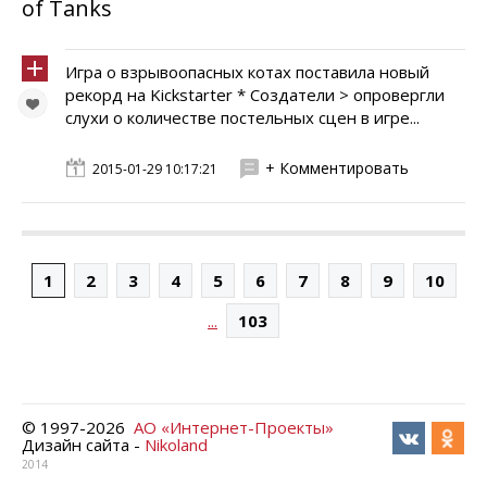
of Tanks
Игра о взрывоопасных котах поставила новый
рекорд на Kickstarter * Создатели > опровергли
слухи о количестве постельных сцен в игре...
+ Комментировать
2015-01-29 10:17:21
1
2
3
4
5
6
7
8
9
10
...
103
© 1997-
2026
АО «Интернет-Проекты»
Дизайн сайта -
Nikoland
2014