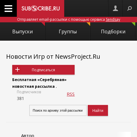
Отправляет email-рассылки с помощью сервиса
Sendsay
Выпуски
Группы
Подборки
Новости Игр от NewsProject.Ru
Подписаться
Бесплатная «Серебряная»
новостная рассылка .
Подписчиков
RSS
381
Автор