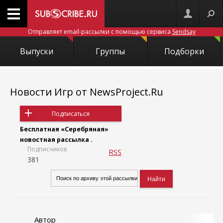
Отправляет email-рассылки с помощью сервиса
Sendsay
Выпуски
Группы
Подборки
Новости Игр от NewsProject.Ru
Подписаться
Бесплатная «Серебряная»
новостная рассылка .
Подписчиков
RSS
381
Автор