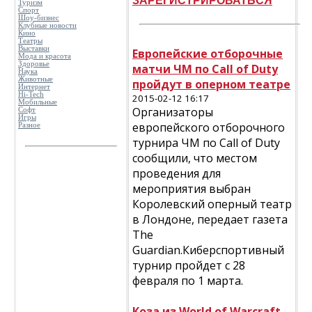
ЗАРЕГИСТРИРОВАТЬСЯ
Туризм
Спорт
Шоу-бизнес
Клубные новости
Кино
Театры
Выставки
Европейские отборочные
Мода и красота
Здоровье
матчи ЧМ по Call of Duty
Наука
Животные
пройдут в оперном театре
Интернет
Hi-Tech
2015-02-12 16:17
Мобильные
Организаторы
Софт
Игры
европейского отборочного
Разное
турнира ЧМ по Call of Duty
cообщили, что местом
проведения для
мероприятия выбран
Королевский оперный театр
в Лондоне, передает газета
The
Guardian.Киберспортивный
турнир пройдет с 28
февраля по 1 марта.
Коза из World of Warcraft