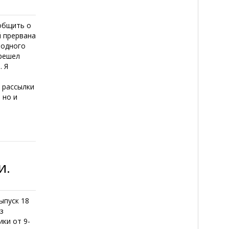
общить о
й прервана
бодного
ерешел
. Я
о
 рассылки
 но и
и.
ыпуск 18
з
ки от 9-