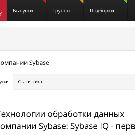
и
Выпуски
Группы
Подборки
y
компании Sybase
уски
Статистика
Технологии обработки данных
компании Sybase: Sybase IQ - пер