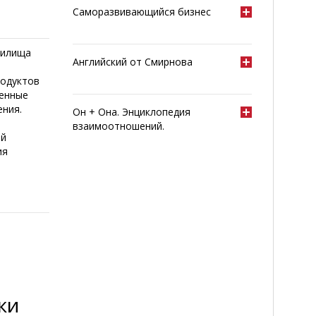
Саморазвивающийся бизнес
нилища
Английский от Смирнова
родуктов
ленные
ения.
Он + Она. Энциклопедия
взаимоотношений.
ей
ия
ки