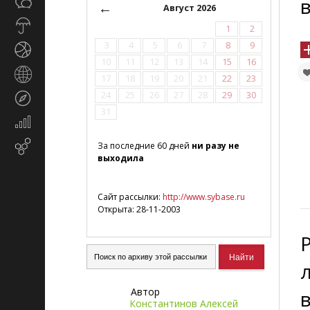
Общество
СМИ
←
Август 2026
Прогноз
1
2
погоды
3
4
5
6
7
8
9
Спорт
10
11
12
13
14
15
16
Страны
17
18
19
20
21
22
23
и
24
25
26
27
28
29
30
Туризм
регионы
31
Экономика
и
Email-
За последние 60 дней
ни разу не
финансы
выходила
маркетинг
Сайт рассылки:
http://www.sybase.ru
Открыта: 28-11-2003
Автор
Константинов Алексей