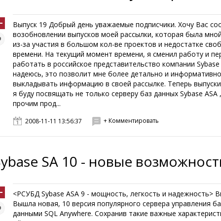
Выпуск 19 Добрый день уважаемые подписчики. Хочу Вас со
возобновлении выпусков моей рассылки, которая была мно
из-за участия в большом кол-ве проектов и недостатке сво
времени. На текущий момент времени, я сменил работу и п
работать в российское представительство компании Sybase 
надеюсь, это позволит мне более детально и информативн
выкладывать информацию в своей рассылке. Теперь выпуски
я буду посвящать не только серверу баз данных Sybase ASA ,
прочим прод...
+ Комментировать
2008-11-11 13:56:37
Sybase SA 10 - новые возможност
<РСУБД Sybase ASA 9 - мощность, легкость и надежность> В
Вышла новая, 10 версия популярного сервера управления ба
данными SQL Anywhere. Сохранив такие важные характеристи