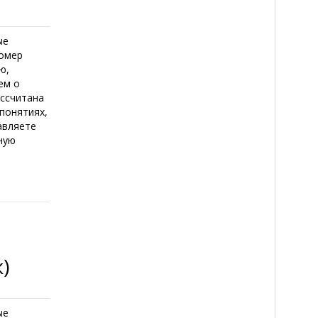
ые
номер
ю,
ем о
ассчитана
понятиях,
авляете
ную
)
ые