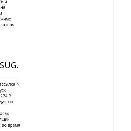
ть и
бна
и
ежиме
платная
USUG.
ассылка N
уск
3274 В
дуктов
я
росах
лящий
й во время