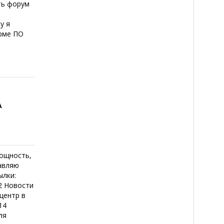
ть форум
у я
орме ПО
A
мощность,
тавляю
ылки:
2 Новости
центр в
14
ля