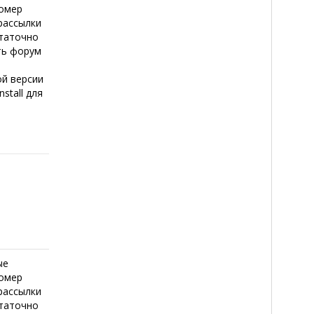
номер
рассылки
статочно
ть форум
ой версии
stall для
ые
номер
рассылки
статочно