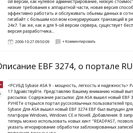
ой версии, как нулевое администрирование, низкую стоимос
низкие требования к аппаратной части, новая версия спосо
эффективно работать и обслуживать обьемы данных в сотн
гигабайт с большим кол-вом конкурируюших транзакций в р
24x7. Так же, как и для 9-ой версии сервера, существует бес
версия разработчика...
+ Комментировать
2006-10-27 09:50:09
Описание EBF 3274, о портале R
<РСУБД Sybase ASA 9 - мощность, легкость и надежность> Р
17 Здравствуйте. Представляю Вашему вниманию новый вып
рассылки. Содержание рассылки: Для ASA вышел новый EBF 
РУНЕТе открылся портал русскоязычных пользователей про
Sybase Для ASA вышел новый EBF 3274 EBF был выпущен дл
платформ Windows, Windows CE и Novell. Добавления: В зап
теперь можно использовать новых хинт "READPAST, позво
указать игнорирование обработки заблокированных записе
получения данных с ука...