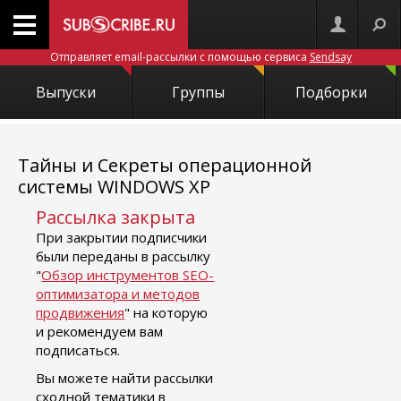
Отправляет email-рассылки с помощью сервиса
Sendsay
Выпуски
Группы
Подборки
Тайны и Секреты операционной
системы WINDOWS XP
Рассылка закрыта
При закрытии подписчики
были переданы в рассылку
"
Обзор инструментов SEO-
оптимизатора и методов
продвижения
" на которую
и рекомендуем вам
подписаться.
Вы можете найти рассылки
сходной тематики в