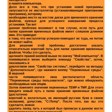
находиться
в памяти компьютера.
Дело все в том, что при установке новой программы
запускается ее инсталлятор (устанавливающая приложение
программа), которому
необходимо место на жестом диске для временного хранения
файлов, нужных для успешного завершения процесса
установки. Так вот
данная проблема возникает в том случае, если путь для
папки хранения временных файлов имеет слишком длинное
имя. Это приводит
к тому, что инсталлятор успешно помещает их туда, но потом
не может найти.
Для решения этой проблемы достаточно указать
относительно короткий путь для папки хранения временных
файлов. Чтобы это сделать,
щелкните правой кнопкой мыши по значку "Мой компьютер". В
появившемся меню выберите команду "Свойства", затем,
оказавшись в
диалоговом окне "Свойства системы", перейдите на вкладку
"Дополнительно", где нажмите кнопку "Переменные среды".
В верхней
части появившегося окна располагается область
"Переменные среды пользователя", где можно обнаружить
необходимые нам опции.
Затем измените значения переменных TEMP и TMP. Для этого
введите новый путь к папке хранения временных файлов
(достаточно
короткий и, желательно, не имеющий русских букв в своем
названии), допустим, "C:\Temp". После того, как вы это
сделаете, можно
удалить папку, путь к которой был прописан в данном месте