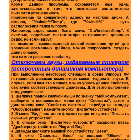
до произведенных вами изменений.
Кроме данной проблемы, сохраняется еще одна,
заключающаяся в том, что некоторые инсталляторы
пытаются устанавливать
приложение по конкретному адресу на жестком диске. А
именно, "%windir%\Temp", где "%windir%" — путь
расположения папки Windows.
Например, адрес может быть таким: "C:\Windows\Temp". К
счастью, подобные инсталляторы встречаются довольно
редко, но если (вдруг)
не помогает вышеописанный способ изменения путей для
хранения временных файлов, можно попробовать создать
данную папку,
тем самым разрешив проблему.
Отключаем звуки, издаваемые спикером
(встроенным динамиком компьютера)
При выполнении некоторых операций в среде Windows XP
встроенный динамик компьютера может издавать звуки. В
случае, если вам это мешает, можно убрать данное свойство,
отключив соответствующие драйверы. Для этого выполните
следующие шаги:
1. Щелкнув правой кнопкой мыши по значку "Мой компьютер",
выберите в появившемся меню пункт "Свойства"; затем в
диалоговом окне "Свойства системы", перейдя на вкладку
"Оборудование", нажмите кнопку "Диспетчер устройств".
2. В меню "Вид" поставьте флажок напротив пункта "Показать
скрытые устройства".
3. В списке окна "Диспетчер устройств" раскройте ветвь
"Драйверы устройств не Plug and Play".
4. Дважды щелкните мышкой по устройству "Beep".
5. В окне "Свойства: Beep" на вкладке "Общие" в