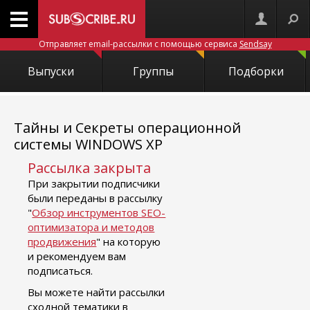
Отправляет email-рассылки с помощью сервиса
Sendsay
Выпуски
Группы
Подборки
Тайны и Секреты операционной
системы WINDOWS XP
Рассылка закрыта
При закрытии подписчики
были переданы в рассылку
"
Обзор инструментов SEO-
оптимизатора и методов
продвижения
" на которую
и рекомендуем вам
подписаться.
Вы можете найти рассылки
сходной тематики в