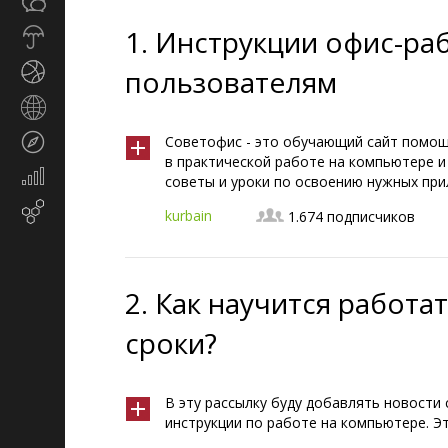
Общество
СМИ
1.
Инструкции офис-ра
Прогноз
погоды
Спорт
пользователям
Страны
и
Туризм
Советофис - это обучающий сайт помо
регионы
в практической работе на компьютере и
Экономика
советы и уроки по освоению нужных при
и
Email-маркетинг
kurbain
финансы
1.674 подписчиков
2.
Как научится работа
сроки?
В эту рассылку буду добавлять новости с
инструкции по работе на компьютере. Э