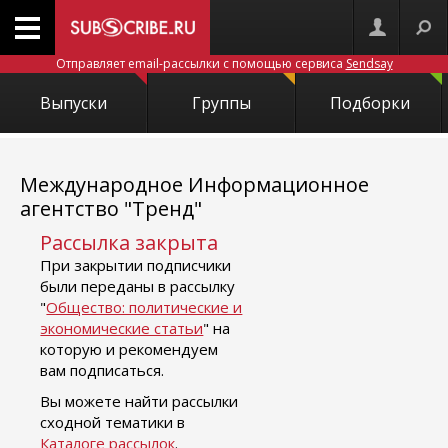
Отправляет email-рассылки с помощью сервиса
Sendsay
Выпуски
Группы
Подборки
Международное Информационное
агентство "Тренд"
Рассылка закрыта
При закрытии подписчики
были переданы в рассылку
"
Общество: политические и
экономические статьи
" на
которую и рекомендуем
вам подписаться.
Вы можете найти рассылки
сходной тематики в
Каталоге рассылок
.