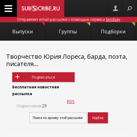
Отправляет email-рассылки с помощью сервиса
Sendsay
Выпуски
Группы
Подборки
Творчество Юрия Лореса, барда, поэта,
писателя...
Подписаться
Бесплатная новостная
рассылка
RSS
29
Подписчиков