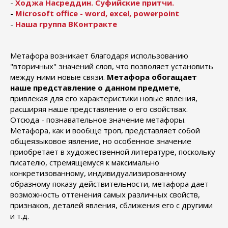
-
Ходжа Насреддин. Cуфийские притчи.
-
Microsoft office - word, excel, powerpoint
-
Наша группа ВКонтракте
Метафора возникает благодаря использованию
"вторичных" значений слов, что позволяет установить
между ними новые связи.
Метафора обогащает
наше представление о данном предмете
,
привлекая для его характеристики новые явления,
расширяя наше представление о его свойствах.
Отсюда - познавательное значение метафоры.
Метафора, как и вообще троп, представляет собой
общеязыковое явление, но особенное значение
приобретает в художественной литературе, поскольку
писателю, стремящемуся к максимально
конкретизованному, индивидуализированному
образному показу действительности, метафора дает
возможность оттенения самых различных свойств,
признаков, деталей явления, сближения его с другими
и т.д.