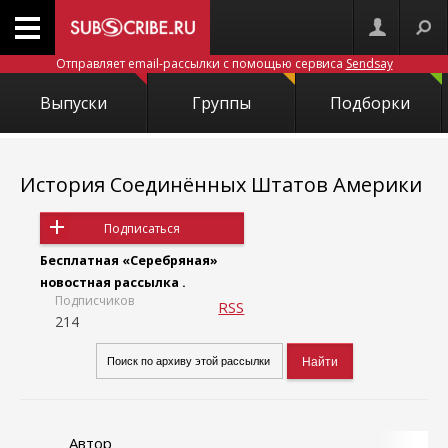
Отправляет email-рассылки с помощью сервиса
Sendsay
Выпуски
Группы
Подборки
История Соединённых Штатов Америки
Подписаться
Бесплатная «Серебряная»
новостная рассылка .
Подписчиков
RSS
214
Автор