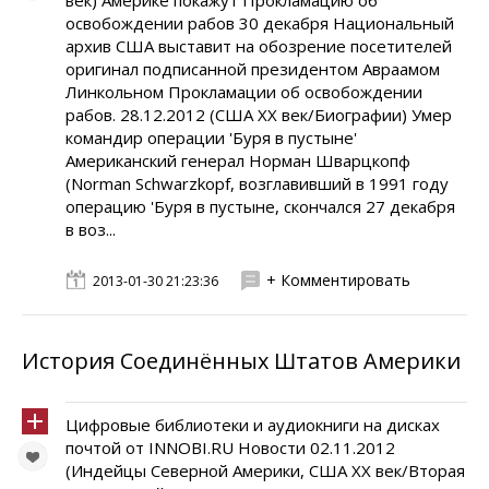
век) Америке покажут Прокламацию об
освобождении рабов 30 декабря Национальный
архив США выставит на обозрение посетителей
оригинал подписанной президентом Авраамом
Линкольном Прокламации об освобождении
рабов. 28.12.2012 (США XX век/Биографии) Умер
командир операции 'Буря в пустыне'
Американский генерал Норман Шварцкопф
(Norman Schwarzkopf, возглавивший в 1991 году
операцию 'Буря в пустыне, скончался 27 декабря
в воз...
+ Комментировать
2013-01-30 21:23:36
История Соединённых Штатов Америки
Цифровые библиотеки и аудиокниги на дисках
почтой от INNOBI.RU Новости 02.11.2012
(Индейцы Северной Америки, США XX век/Вторая