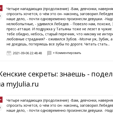
Четыре нападающих (продолжение) -Вам, девчонки, наверня
спросить хочется, о чём это он- наконец, заговорил Лебедев
наше дело, - почти одновременно произнесли девушки. -Над
нелюбопытные, - удивился Лебедев. - Повезло нам, похоже, 
пресс-атташе. И подружка у Татьяны тоже не лезет в чужие 
тебе обидно, небось, старый перечник, что никому не инте
любовные страдания? - оживился Зубов. -Молчи уж, Зубик, а
не доедешь, потеряешь все зубы по дороге. Читать стать...
+ Комментировать
2021-09-06 22:48:48
Женские секреты: знаешь - поде
а myJulia.ru
Четыре нападающих (продолжение) -Вам, девчонки, наверня
спросить хочется, о чём это он- наконец, заговорил Лебедев
наше дело, - почти одновременно произнесли девушки. -Над