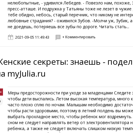
нелюбопытные, - удивился Лебедев. - Повезло нам, похоже, 
пресс-атташе. И подружка у Татьяны тоже не лезет в чужие 
тебе обидно, небось, старый перечник, что никому не инте
любовные страдания? - оживился Зубов. -Молчи уж, Зубик, а
не доедешь, потеряешь все зубы по дороге. Читать стать...
+ Комментировать
2021-09-05 11:49:43
Женские секреты: знаешь - поде
а myJulia.ru
Меры предосторожности при уходе за младенцами Следите 
чтобы дети выспались. Летом высокая температура, много 
часто плохо сплю по ночам. Малышам необходимо достаточ
чтобы расти здоровыми, поэтому в летний полдень вы мож
выбрать прохладное место, чтобы ребенок мог вздремнуть.
сном не следует направлять ветер от электровентилятора н
ребенка, а также не следует включать слишком низкую темп