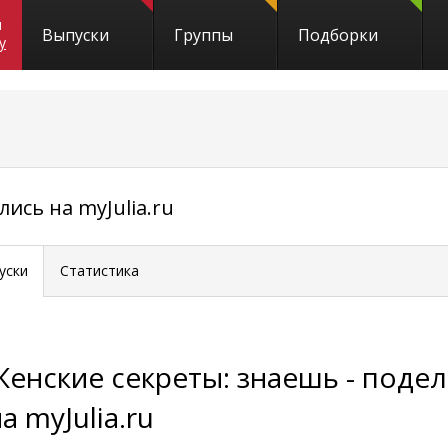
и
Выпуски
Группы
Подборки
y
ись на myJulia.ru
уски
Статистика
Женские секреты: знаешь - поде
а myJulia.ru