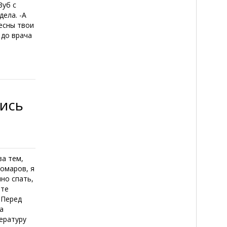
Зуб с
дела. -А
ресны твои
 до врача
лись
за тем,
комаров, я
но спать,
ете
 Перед
а
ературу