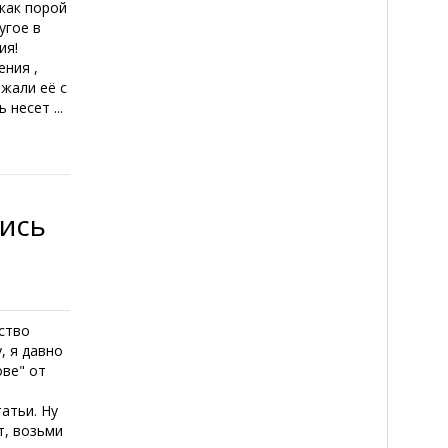
 как порой
угое в
ия!
ения ,
жали её с
несет ...
лись
вство
, я давно
ове" от
атьи. Ну
т, возьми