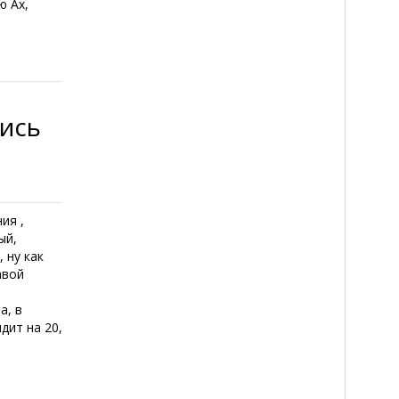
ю Ах,
лись
ия ,
ый,
 ну как
авой
а, в
дит на 20,