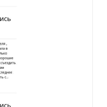
лись
еля ,
ала в
олько
 хорошие
ы съездить
кам
оследнее
 с...
лись