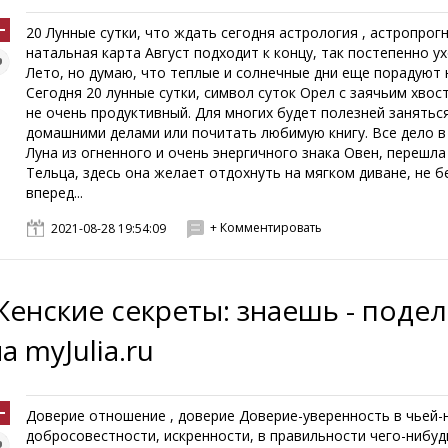
20 Лунные сутки, что ждать сегодня астрология , астропрогн
натальная карта Август подходит к концу, так постепенно у
Лето, но думаю, что теплые и солнечные дни еще порадуют 
Сегодня 20 лунные сутки, символ суток Орел с заячьим хвос
не очень продуктивный. Для многих будет полезней занятьс
домашними делами или почитать любимую книгу. Все дело в
Луна из огненного и очень энергичного знака Овен, перешла
Тельца, здесь она желает отдохнуть на мягком диване, не 
вперед...
+ Комментировать
2021-08-28 19:54:09
Женские секреты: знаешь - поде
а myJulia.ru
Доверие отношение , доверие Доверие-уверенность в чьей-
добросовестности, искренности, в правильности чего-нибуд