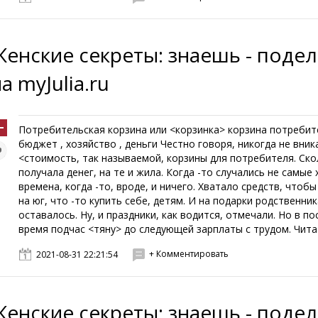
Женские секреты: знаешь - поде
а myJulia.ru
Потребительская корзина или <корзинка> корзина потребит
бюджет , хозяйство , деньги Честно говоря, никогда не вник
<стоимость, так называемой, корзины для потребителя. Ск
получала денег, на те и жила. Когда -то случались не самые
времена, когда -то, вроде, и ничего. Хватало средств, чтоб
на юг, что -то купить себе, детям. И на подарки родственни
оставалось. Ну, и праздники, как водится, отмечали. Но в п
время подчас <тяну> до следующей зарплаты с трудом. Читать
+ Комментировать
2021-08-31 22:21:54
Женские секреты: знаешь - поде