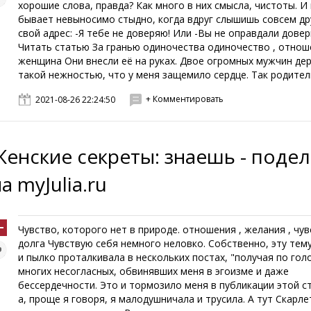
хорошие слова, правда? Как много в них смысла, чистоты. И
бывает невыносимо стыдно, когда вдруг слышишь совсем др
свой адрес: -Я тебе не доверяю! Или -Вы не оправдали довер
Читать статью За гранью одиночества одиночество , отнош
женщина Они внесли её на руках. Двое огромных мужчин дер
такой нежностью, что у меня защемило сердце. Так родитель 
+ Комментировать
2021-08-26 22:24:50
Женские секреты: знаешь - поде
а myJulia.ru
Чувство, которого нет в природе. отношения , желания , чу
долга Чувствую себя немного неловко. Собственно, эту тему
и пылко проталкивала в нескольких постах, "получая по гол
многих несогласных, обвинявших меня в эгоизме и даже
бессердечности. Это и тормозило меня в публикации этой ст
а, проще я говоря, я малодушничала и трусила. А тут Скарле