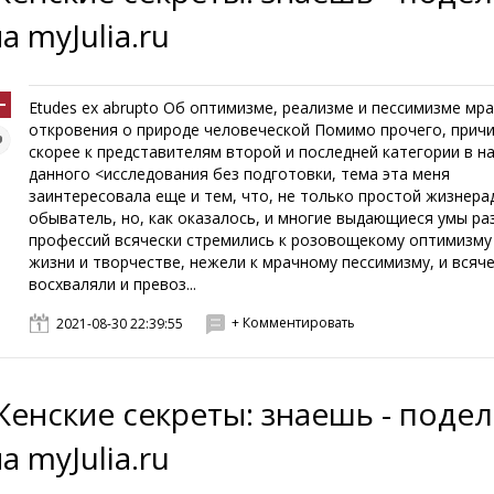
а myJulia.ru
Etudes ex abrupto Об оптимизме, реализме и пессимизме мр
откровения о природе человеческой Помимо прочего, причи
скорее к представителям второй и последней категории в н
данного <исследования без подготовки, тема эта меня
заинтересовала еще и тем, что, не только простой жизнер
обыватель, но, как оказалось, и многие выдающиеся умы ра
профессий всячески стремились к розовощекому оптимизму 
жизни и творчестве, нежели к мрачному пессимизму, и всяч
восхваляли и превоз...
+ Комментировать
2021-08-30 22:39:55
Женские секреты: знаешь - поде
а myJulia.ru