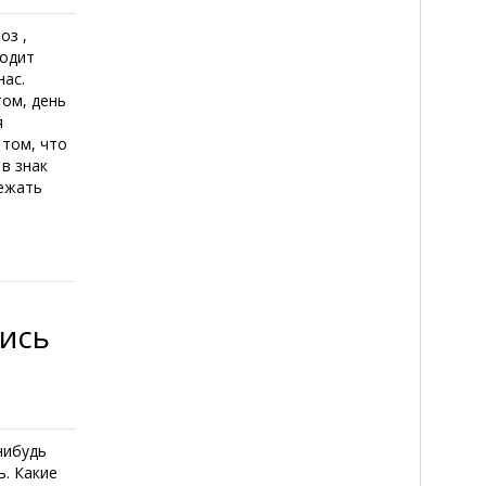
оз ,
ходит
нас.
том, день
я
 том, что
 в знак
бежать
лись
нибудь
ь. Какие