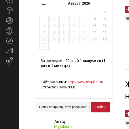
Общество
СМИ
←
Август 2026
Прогноз
1
2
погоды
3
4
5
6
7
8
9
Спорт
10
11
12
13
14
15
16
Страны
17
18
19
20
21
22
23
и
24
25
26
27
28
29
30
Туризм
регионы
31
Экономика
и
Email-
За последние 60 дней
1 выпусков (1
финансы
раз в 2 месяца)
маркетинг
Сайт рассылки:
http://www.myjulia.ru/
Открыта: 10-09-2008
н
Автор
MyJulia.ru