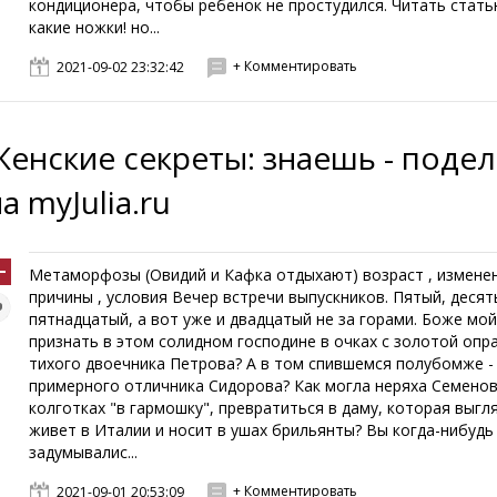
кондиционера, чтобы ребенок не простудился. Читать стать
какие ножки! но...
+ Комментировать
2021-09-02 23:32:42
Женские секреты: знаешь - поде
а myJulia.ru
Метаморфозы (Овидий и Кафка отдыхают) возраст , изменен
причины , условия Вечер встречи выпускников. Пятый, десят
пятнадцатый, а вот уже и двадцатый не за горами. Боже мой,
признать в этом солидном господине в очках с золотой опр
тихого двоечника Петрова? А в том спившемся полубомже -
примерного отличника Сидорова? Как могла неряха Семенов
колготках "в гармошку", превратиться в даму, которая выгля
живет в Италии и носит в ушах брильянты? Вы когда-нибудь
задумывалис...
+ Комментировать
2021-09-01 20:53:09