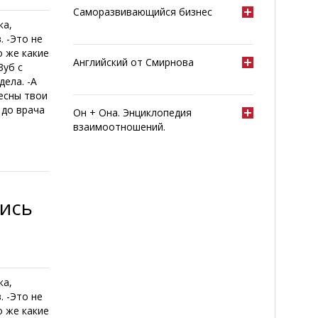
Саморазвивающийся бизнес
ка,
. -Это не
о же какие
Английский от Смирнова
Зуб с
дела. -А
ресны твои
 до врача
Он + Она. Энциклопедия
взаимоотношений.
лись
ка,
. -Это не
о же какие