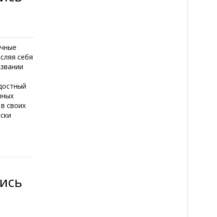
ачные
сляя себя
азвании
адостный
зных
в своих
ески
лись