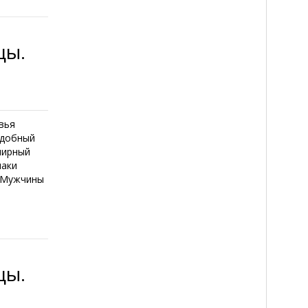
цы.
вья
едобный
лирный
наки
и Мужчины
цы.