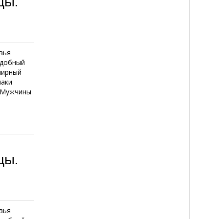
цы.
вья
едобный
лирный
наки
и Мужчины
цы.
вья