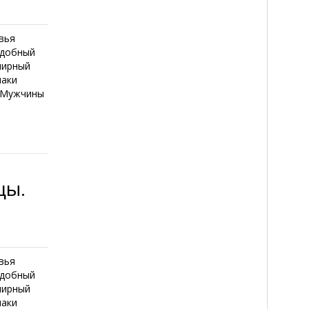
вья
едобный
лирный
наки
и Мужчины
цы.
вья
едобный
лирный
наки