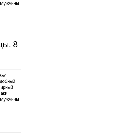
и Мужчины
ы. 8
вья
едобный
лирный
наки
и Мужчины