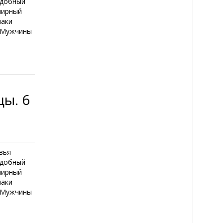
едобный
лирный
наки
и Мужчины
ы. 6
вья
едобный
лирный
наки
и Мужчины