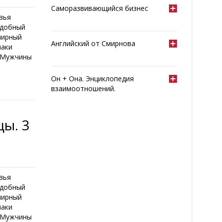
Саморазвивающийся бизнес
вья
едобный
лирный
Английский от Смирнова
наки
и Мужчины
Он + Она. Энциклопедия
взаимоотношений.
ы. 3
вья
едобный
лирный
наки
и Мужчины