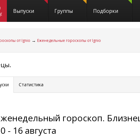
и
Выпуски
Группы
Подборки
y
→
роскопы от Ignio
Еженедельные гороскопы от Ignio
ецы.
уски
Статистика
Еженедельный гороскоп. Близне
0 - 16 августа