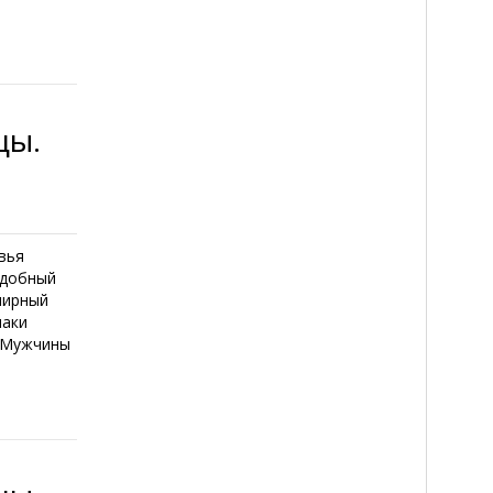
цы.
вья
едобный
лирный
наки
и Мужчины