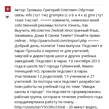
Автор: Громыко Григорий Олегович Обртная
связь: info (тут тчк) gromyko (c o b a 4 к а) gmx (тут
тоже тчк) net . ===== извините, немножко моей
собственной рекламы Хотите Узнать, Как
Выучить Абсолютно Любой Иностранный Язык,
Занимаясь Дома В Своём Темпе? Узнайте прямо
сейчас - http://paarschool.com/insport.php ===== .
Добрый день, коллеги! Тема выпуска: Педсовет в
парах Просьба о перепосте для учителей,
завучей и директоров школ и других учебных
заведений. Педсовет в парах. 10 сентября 2013
года в школе No7 города Губкинский, Ямало-
Ненецкий НО, провели педсовет в парах.
Участвовали 12 родителей, 15 учеников и 27
учителей. За полтора часа педсовет разработал
план работы на учебный год по теме "Имидж
школы в городе". На педсовете сформировалась
рабочая группа, которая в течение учебного года
координировала работу по плану, -
http://youtu.be/Y5rORccO0x8 - 20 минут видео,