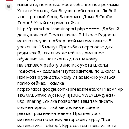
извините, немножко моей собственной рекламы
Хотите Узнать, Как Выучить Абсолютно Любой
Иностранный Язык, Занимаясь Дома В Своём
Темпе? Узнайте прямо сейчас -
http://paarschool.com/insport.php ===== . Добрый
день, коллеги! Тема выпуска: В Школе Радости
можно получить обзор всей математики за 5
уроков по 15 минут Просьба о перепосте для
родителей, взявших детей на домашнее
обучение Мы потихоньку, по шажочку
налаживаем работу в листках учёта Школы
Радости, - - сделали "Путеводитель по школе". В
нём можно увидеть, чему у нас можно учиться
прямо сейчас, - ссылка.
https://docs.google.com/spreadsheets/d/11abPNRp
1sGMAE5nfVR-wJcaRiuy-iIJz0UOYWEYLDvg/edit?
usp=sharing Ссылка позволяет Вам там писать
комментарии, - любые дельные советы
рассмотрим внимательно. Прошёл урок
математики по моему авторскому курсу "Вся
математика - обзор". Курс состоит пока из пяти