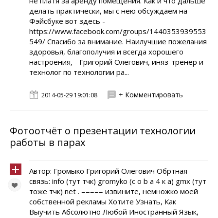
не платя за аренду помещения. Как и что дальше
делать практически, мы с нею обсуждаем на
Фэйсбуке вот здесь -
https://www.facebook.com/groups/1440353939553
549/ Спасибо за внимание. Наилучшие пожелания
здоровья, благополучия и всегда хорошего
настроения, - Григорий Олегович, иняз-тренер и
технолог по технологии ра...
+ Комментировать
2014-05-29 19:01:08
Фотоотчёт о презентации технологии
работы в парах
Автор: Громыко Григорий Олегович Обртная
связь: info (тут тчк) gromyko (c o b a 4 к а) gmx (тут
тоже тчк) net . ===== извините, немножко моей
собственной рекламы Хотите Узнать, Как
Выучить Абсолютно Любой Иностранный Язык,