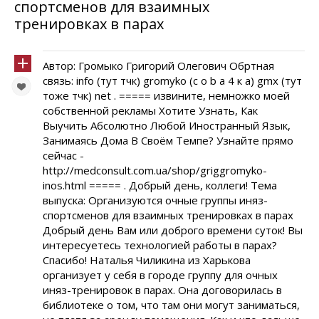
спортсменов для взаимных
тренировках в парах
Автор: Громыко Григорий Олегович Обртная
связь: info (тут тчк) gromyko (c o b a 4 к а) gmx (тут
тоже тчк) net . ===== извините, немножко моей
собственной рекламы Хотите Узнать, Как
Выучить Абсолютно Любой Иностранный Язык,
Занимаясь Дома В Своём Темпе? Узнайте прямо
сейчас -
http://medconsult.com.ua/shop/griggromyko-
inos.html ===== . Добрый день, коллеги! Тема
выпуска: Организуются очные группы иняз-
спортсменов для взаимных тренировках в парах
Добрый день Вам или доброго времени суток! Вы
интересуетесь технологией работы в парах?
Спасибо! Наталья Чиликина из Харькова
организует у себя в городе группу для очных
иняз-тренировок в парах. Она договорилась в
библиотеке о том, что там они могут заниматься,