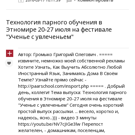
2016-03-17 10:11:39
Технология парного обучения в
Этномире 20-27 июля на фестивале
"Ученье с увлеченьем"
Автор: Громыко Григорий Олегович . =====
извините, немножко моей собственной рекламы
Хотите Узнать, Как Выучить Абсолютно Любой
Иностранный Язык, Занимаясь Дома В Своём
Темпе? Узнайте прямо сейчас -
http://paarschool.com/insport.php ===== . Добрый
день, коллеги! Тема выпуска: Технология парного
обучения в Этномире 20-27 июля на фестивале
"Ученье с увлеченьем" Сегодня очень короткий
простой выпуск рассылки. ... весело, коротко и,
надеюсь, ясно...))) - видео 3 минуты
https://youtu.be/NV7cJIGe3lw Перепост
желателен, - домашникам, поселенцам,