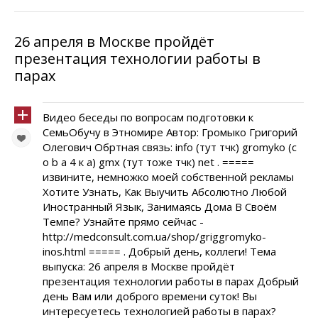
26 апреля в Москве пройдёт
презентация технологии работы в
парах
Видео беседы по вопросам подготовки к
СемьОбучу в Этномире Автор: Громыко Григорий
Олегович Обртная связь: info (тут тчк) gromyko (c
o b a 4 к а) gmx (тут тоже тчк) net . =====
извините, немножко моей собственной рекламы
Хотите Узнать, Как Выучить Абсолютно Любой
Иностранный Язык, Занимаясь Дома В Своём
Темпе? Узнайте прямо сейчас -
http://medconsult.com.ua/shop/griggromyko-
inos.html ===== . Добрый день, коллеги! Тема
выпуска: 26 апреля в Москве пройдёт
презентация технологии работы в парах Добрый
день Вам или доброго времени суток! Вы
интересуетесь технологией работы в парах?