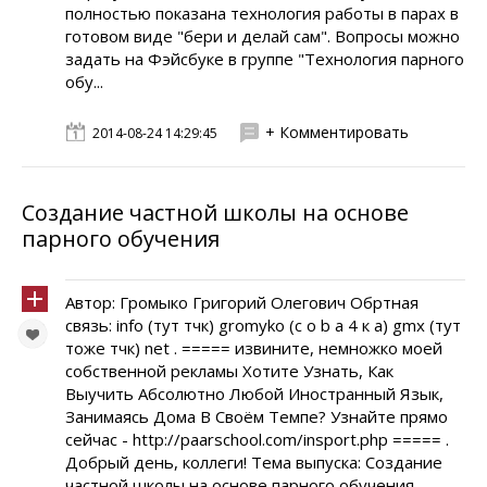
полностью показана технология работы в парах в
готовом виде "бери и делай сам". Вопросы можно
задать на Фэйсбуке в группе "Технология парного
обу...
+ Комментировать
2014-08-24 14:29:45
Создание частной школы на основе
парного обучения
Автор: Громыко Григорий Олегович Обртная
связь: info (тут тчк) gromyko (c o b a 4 к а) gmx (тут
тоже тчк) net . ===== извините, немножко моей
собственной рекламы Хотите Узнать, Как
Выучить Абсолютно Любой Иностранный Язык,
Занимаясь Дома В Своём Темпе? Узнайте прямо
сейчас - http://paarschool.com/insport.php ===== .
Добрый день, коллеги! Тема выпуска: Создание
частной школы на основе парного обучения