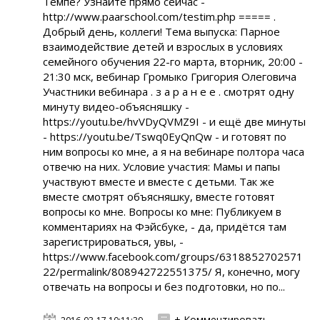
Темпе? Узнайте прямо сейчас -
http://www.paarschool.com/testim.php ===== .
Добрый день, коллеги! Тема выпуска: Парное
взаимодействие детей и взрослых в условиях
семейного обучения 22-го марта, вторник, 20:00 -
21:30 мск, вебинар Громыко Григория Олеговича
Участники вебинара . з а р а н е е . смотрят одну
минуту видео-объясняшку -
https://youtu.be/hvVDyQVMZ9I - и ещё две минуты
- https://youtu.be/Tswq0EyQnQw - и готовят по
ним вопросы ко мне, а я на вебинаре полтора часа
отвечю на них. Условие участия: Мамы и папы
участвуют вместе и вместе с детьми. Так же
вместе смотрят объясняшку, вместе готовят
вопросы ко мне. Вопросы ко мне: Публикуем в
комментариях на Фэйсбуке, - да, придётся там
зарегистрироваться, увы, -
https://www.facebook.com/groups/6318852702571
22/permalink/808942722551375/ Я, конечно, могу
отвечать на вопросы и без подготовки, но по...
+ Комментировать