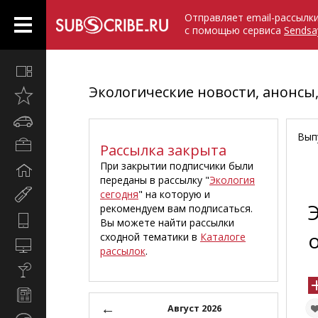
Отправляет email-рассылк
с помощью сервиса
Sendsa
Все
вместе
Экологические новости, анонсы
Открыто
недавно
Автомобили
Вып
Бизнес
Рассылка закрыта
и
При закрытии подписчики были
Дом
карьера
переданы в рассылку "
Экология
и
сегодня
" на которую и
Мир
семья
рекомендуем вам подписаться.
женщины
Hi-
Вы можете найти рассылки
Tech
сходной тематики в
Каталоге
Компьютеры
рассылок
.
и
Культура,
интернет
стиль
Новости
жизни
←
и
Август 2026