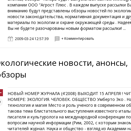
компании ООО "Агрост Плюс . В каждом выпуске рассылки 
вниманию будут представлены обзоры новостей по экологии
новости законодательства, нормативная документация и др
материалы по экологии и охране окружающей среды . Надее
Вы не будете разочарованы новым форматом рассылки! ...
+ Комментировать
2009-03-24 12:57:39
Экологические новости, анонсы,
обзоры
НОВЫЙ НОМЕР ЖУРНАЛА (4'2008) ВЫХОДИТ 15 АПРЕЛЯ ! ЧИ
НОМЕРЕ: ЭКОЛОГИЯ. ЧЕЛОВЕК. ОБЩЕСТВО Умберто Эко . На
технология и магия Место и роль ученого в современном о
такова тема блистательного выступления известного италь
писателя и культуролога на международной конференции п
вопросам научной информации (Рим, 2002, с которым знако
читателей журнал. Наука и общество - взгляд из Академии н