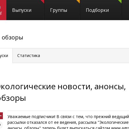
и
Выпуски
Группы
Подборки
y
, обзоры
уски
Статистика
Экологические новости, анонсы,
обзоры
Уважаемые подписчики! В связи с тем, что прежний ведущий
рассылки отказался от ее ведения, рассылка "Экологические
анонсы, обзоры" теперь будет выпускаться сайтом www.agros