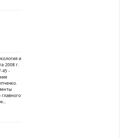
Экология и
а 2008 г.
-45 -
ение
епченко.
гменты
о главного
...