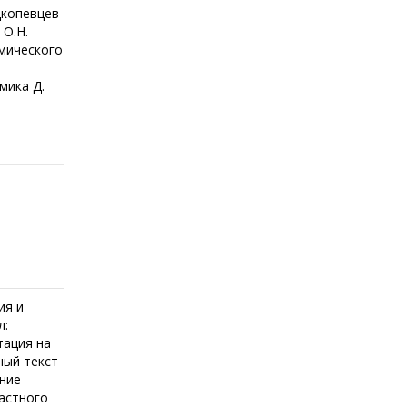
дкопевцев
О.Н.
мического
мика Д.
ия и
л:
тация на
лный текст
ание
астного