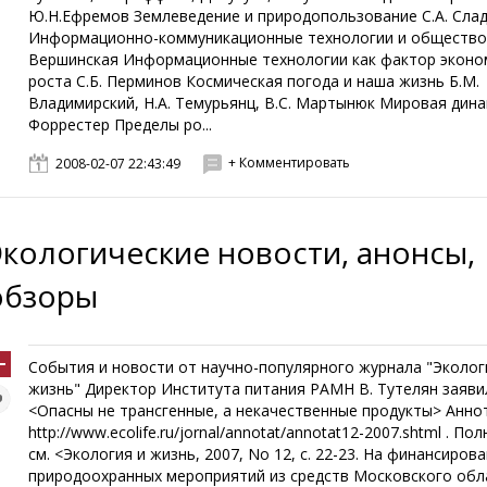
Ю.Н.Ефремов Землеведение и природопользование С.А. Сла
Информационно-коммуникационные технологии и общество 
Вершинская Информационные технологии как фактор эконо
роста С.Б. Перминов Космическая погода и наша жизнь Б.М.
Владимирский, Н.А. Темурьянц, В.С. Мартынюк Мировая дина
Форрестер Пределы ро...
+ Комментировать
2008-02-07 22:43:49
Экологические новости, анонсы,
обзоры
События и новости от научно-популярного журнала "Эколог
жизнь" Директор Института питания РАМН В. Тутелян заяви
<Опасны не трансгенные, а некачественные продукты> Анно
http://www.ecolife.ru/jornal/annotat/annotat12-2007.shtml . По
см. <Экология и жизнь, 2007, No 12, с. 22-23. На финансиров
природоохранных мероприятий из средств Московского обл