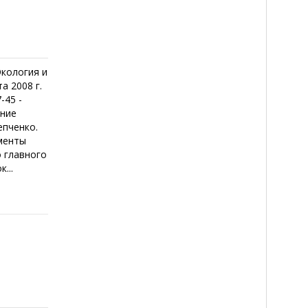
Экология и
а 2008 г.
-45 -
ение
епченко.
гменты
о главного
...