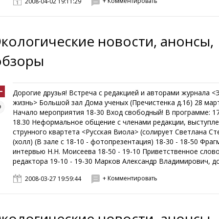
+ Комментировать
2008-04-02 19:11:29
Экологические новости, анонсы,
обзоры
Дорогие друзья! Встреча с редакцией и авторами журнала <
жизнь> Большой зал Дома ученых (Пречистенка д.16) 28 март
Начало мероприятия 18-30 Вход свободный! В программе: 17
18.30 Неформальное общение с членами редакции, выступл
струнного квартета <Русская Виола> (солирует Светлана Ст
(холл) (В зале с 18-10 - фотопрезентация) 18-30 - 18-50 Фра
интервью Н.Н. Моисеева 18-50 - 19-10 Приветственное слов
редактора 19-10 - 19-30 Марков Александр Владимирович, док
+ Комментировать
2008-03-27 19:59:44
Экологические новости, анонсы,