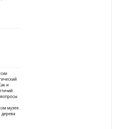
ссии
гический
Как и
птичий
е вопросы
ом музее.
 дерева