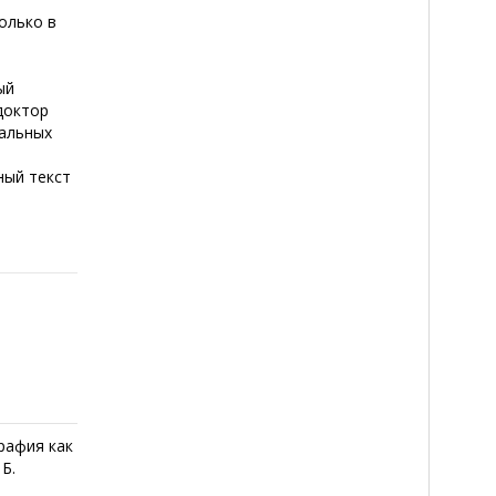
олько в
ый
доктор
тальных
лный текст
рафия как
Б.