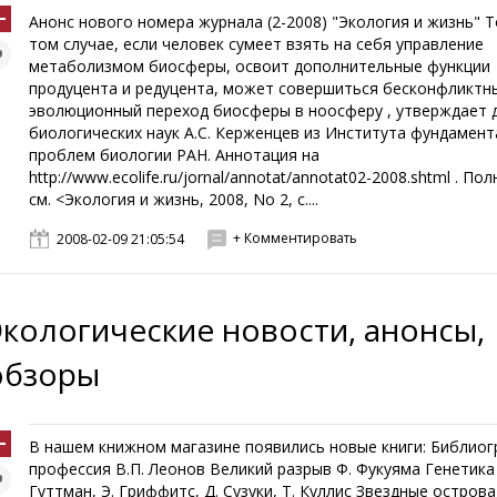
Анонс нового номера журнала (2-2008) "Экология и жизнь" Т
том случае, если человек сумеет взять на себя управление
метаболизмом биосферы, освоит дополнительные функции
продуцента и редуцента, может совершиться бесконфликтн
эволюционный переход биосферы в ноосферу , утверждает 
биологических наук А.С. Керженцев из Института фундамен
проблем биологии РАН. Аннотация на
http://www.ecolife.ru/jornal/annotat/annotat02-2008.shtml . По
см. <Экология и жизнь, 2008, No 2, с....
+ Комментировать
2008-02-09 21:05:54
Экологические новости, анонсы,
обзоры
В нашем книжном магазине появились новые книги: Библиог
профессия В.П. Леонов Великий разрыв Ф. Фукуяма Генетика 
Гуттман, Э. Гриффитс, Д. Сузуки, Т. Куллис Звездные острова