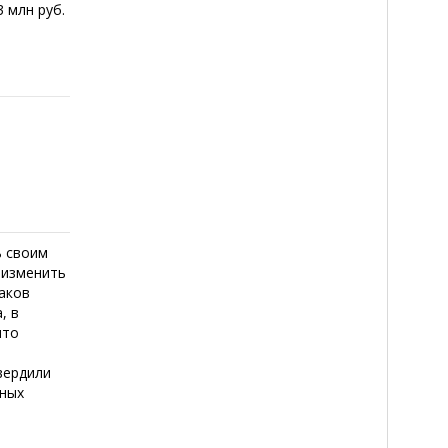
 млн руб.
ь своим
 изменить
Таков
, в
что
вердили
нных