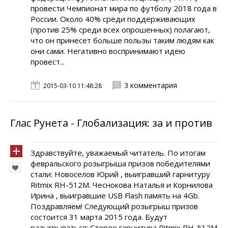
провести Чемпионат мира по футболу 2018 года в
России. Около 40% среди поддерживающих
(против 25% среди всех опрошенных) полагают,
что он принесет больше пользы таким людям как
они сами. Негативно воспринимают идею
провест...
3 комментария
2015-03-10 11:48:28
Глас Рунета - Глобализация: за и против
Здравствуйте, уважаемый читатель. По итогам
февральского розыгрыша призов победителями
стали: Новоселов Юрий , выигравший гарнитуру
Ritmix RH-512M. Чеснокова Наталья и Корнилова
Ирина , выигравшие USB Flash память на 4Gb.
Поздравляем! Следующий розыгрыш призов
состоится 31 марта 2015 года. Будут
разыгрываться: Стерео гарнитура Ritmix RH-512M