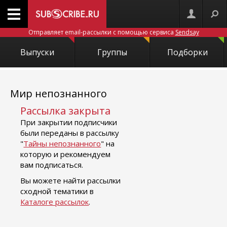
Отправляет email-рассылки с помощью сервиса
Sendsay
Выпуски
Группы
Подборки
Мир непознанного
Рассылка закрыта
При закрытии подписчики
были переданы в рассылку
"
Тайны непознанного
" на
которую и рекомендуем
вам подписаться.
Вы можете найти рассылки
сходной тематики в
Каталоге рассылок
.