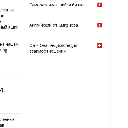
Саморазвивающийся бизнес
шленные
ав
е
Английский от Смирнова
нный ящик
 на нашем
Он + Она. Энциклопедия
ting
взаимоотношений.
и.
шленные
ав