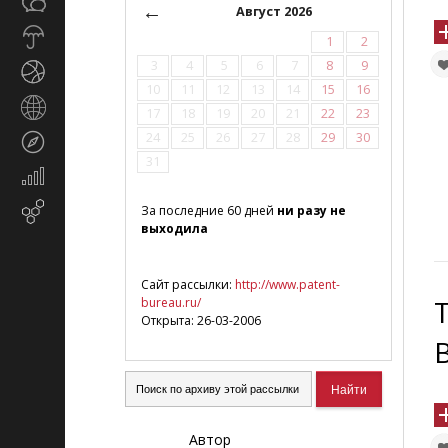
Общество
СМИ
←
Август 2026
Прогноз
1
2
погоды
3
4
5
6
7
8
9
Спорт
10
11
12
13
14
15
16
Страны
17
18
19
20
21
22
23
и
24
25
26
27
28
29
30
Туризм
регионы
31
Экономика
и
Email-
За последние 60 дней
ни разу не
финансы
выходила
маркетинг
Сайт рассылки:
http://www.patent-
bureau.ru/
Открыта: 26-03-2006
Автор