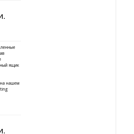
и.
шленные
ав
е
нный ящик
 на нашем
ting
и.