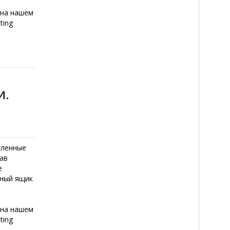
 на нашем
ting
и.
шленные
ав
е
нный ящик
 на нашем
ting