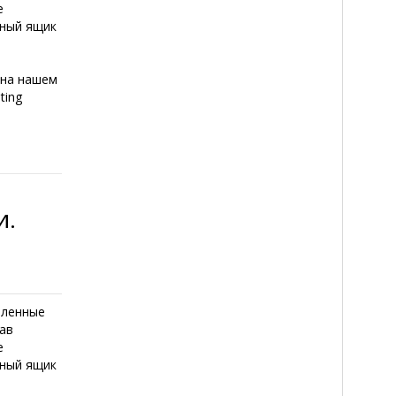
е
нный ящик
 на нашем
ting
и.
шленные
ав
е
нный ящик