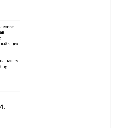
шленные
ав
е
нный ящик
 на нашем
ting
и.