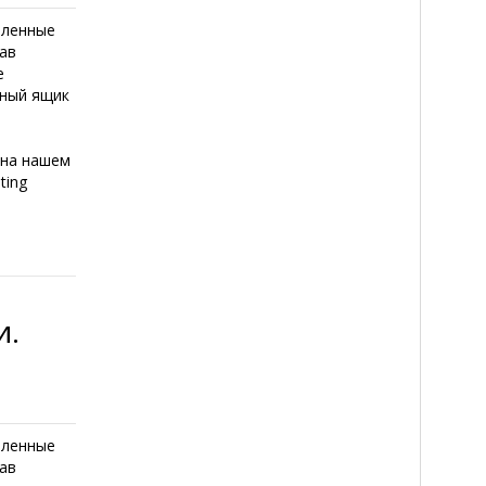
шленные
ав
е
нный ящик
 на нашем
ting
и.
шленные
ав