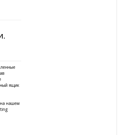
и.
шленные
ав
е
нный ящик
 на нашем
ting