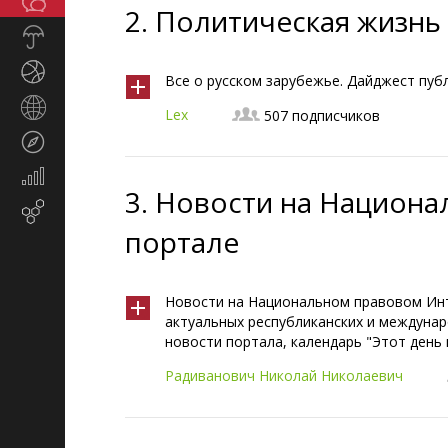
Общество
СМИ
2.
Политическая жизнь
Прогноз
погоды
Спорт
Все о русском зарубежье. Дайджест пуб
Страны
Lex
507 подписчиков
и
Туризм
регионы
Экономика
3.
Новости на Национа
и
Email-маркетинг
финансы
портале
Новости на Национальном правовом Инт
актуальных республиканских и междунар
новости портала, календарь "Этот день 
Радиванович Николай Николаевич