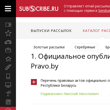
Отправляет email-рассылк
с помощью сервиса
Sendsa
Все
вместе
ВЫПУСКИ РАССЫЛОК
КАТАЛОГ РАС
Открыто
недавно
Автомобили
Золотые рассылки
Серебряные
Бр
Бизнес
1.
Официальное опубли
и
Дом
карьера
Pravo.by
и
Мир
семья
женщины
Hi-
Перечень правовых актов официально 
Tech
Компьютеры
Республики Беларусь
и
Культура,
Радиванович Николай Николаевич
интернет
стиль
Новости
жизни
и