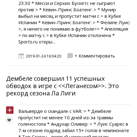
23:30 * Месси и Серхио Бускетс не сыграют
против > * Кевин-Принс Боатенг: > * Мунир
выбыл на месяц и пропустит матчи с > в Кубке
Испании * Кевин-Принс Боатенг: > * Фелипе Луис:
>, я ничего не понимаю в футболе>> * Апелляция
> по матчу с > в Кубке Испании отклонена *
Sports.ru откры...
+ Комментировать
2019-01-24 16:04:20
Дембеле совершил 11 успешных
обводок в игре с <<Леганесом>>. Это
рекорд сезона Ла Лиги
Вальверде о скандале с VAR: > * Дембеле
пропустит не менее 10 дней из-за травмы
голеностопа * Андухар Оливер: > * Луис Суарес в
7-м сезоне подряд забил 15+ голов в чемпионате
* Тер Стеген - первый немецкий вратарь,