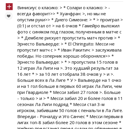
Винисиус о класико: > * Солари о класико: > -
всегда фаворит>> * Хуанфран: >, но мы не
опустим руки>> * Диего Симеоне: > * > проиграл >
(0:1) и отстал от > на 6 очков * Гамейро выложил
фото с синяком под глазом, полученным в матче с
> * Дембеле рискует пропустить матч против > *
Эрнесто Вальверде: > * El Chiringuito: Месси не
пропустит матч с > * Иван Ракитич: > заслуживала
победы. Но соперник хорошо оборонялся>> *
Эрнесто Вальверде: > * > пропустила 15 голов в
12 играх Ла Лиги на >. Это худший результат за
16 лет * > за 10 лет отобрала 38 очков у > и >.
Больше всех в Ла Лиге * У > Вальверде на 1 очко
и на 1 гол больше в первых 60 играх Ла Лиги, чем
при Гвардиоле * Месси забил 27 голов >. Больше
- только > и > * Месси забил 20 и более голов в 11
сезонах Ла Лиги подряд * Месси стал 3-м
игроком, забившим 50 голов с пенальти в Ла Лиге.
Впереди - Роналду и Уго Санчес * Месси первым в
лигах топ-8 забил более 20 голов в этом сезоне *
Неймар предстанет перед судом по обвинению в