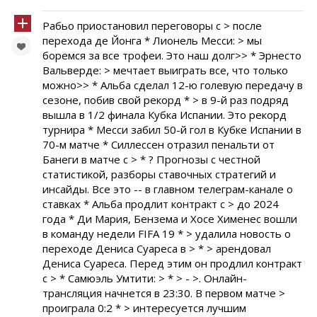
Рабьо приостановил переговоры с > после
перехода де Йонга * Лионель Месси: > мы
боремся за все трофеи. Это наш долг>> * Эрнесто
Вальверде: > мечтает выиграть все, что только
можно>> * Альба сделал 12-ю голевую передачу в
сезоне, побив свой рекорд * > в 9-й раз подряд
вышла в 1/2 финала Кубка Испании. Это рекорд
турнира * Месси забил 50-й гол в Кубке Испании в
70-м матче * Силлессен отразил пенальти от
Банеги в матче с > * ? Прогнозы с честной
статистикой, разборы ставочных стратегий и
инсайды. Все это -- в главном телеграм-канале о
ставках * Альба продлит контракт с > до 2024
года * Ди Мария, Бензема и Хосе Хименес вошли
в команду недели FIFA 19 * > удалила новость о
переходе Дениса Суареса в > * > арендовал
Дениса Суареса. Перед этим он продлил контракт
с > * Самюэль Умтити: > * > - >. Онлайн-
трансляция начнется в 23:30. В первом матче >
проиграла 0:2 * > интересуется лучшим