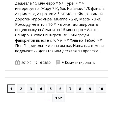
дешевле 15 млн евро * Яя Туре: > * >
интересуется Жиру * Кубок Испании. 1/8 финала.
> примет >, > против > * KPMG: Неймар - самый
дорогой игрок мира, Мбаппе - 2-й, Месси - 3-й.
Роналду не в топ-10 * > может активировать
опцию выкупа Стуани за 15 млн евро * Алекс
Сандро: > хочет выиграть ЛЧ. Мы среди
фаворитов вместе с >, > и > * Хавьер Тебас: > *
Пеп Гвардиола: > и > на рынке. Наша платежная
ведомость - девятая или десятая в Европе>>...
+ Комментировать
2019-01-17 16:03:30
1
2
3
4
5
6
7
8
9
10
...
162