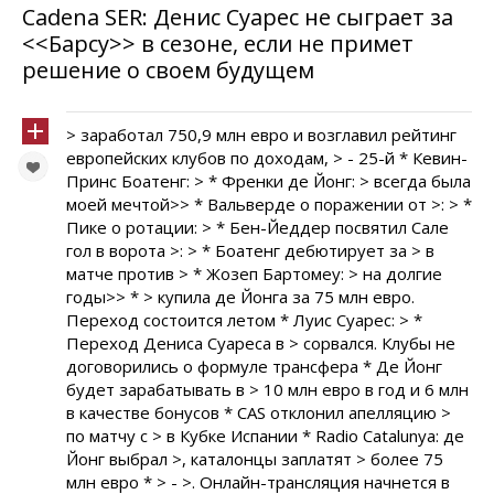
Cadena SER: Денис Суарес не сыграет за
<<Барсу>> в сезоне, если не примет
решение о своем будущем
> заработал 750,9 млн евро и возглавил рейтинг
европейских клубов по доходам, > - 25-й * Кевин-
Принс Боатенг: > * Френки де Йонг: > всегда была
моей мечтой>> * Вальверде о поражении от >: > *
Пике о ротации: > * Бен-Йеддер посвятил Сале
гол в ворота >: > * Боатенг дебютирует за > в
матче против > * Жозеп Бартомеу: > на долгие
годы>> * > купила де Йонга за 75 млн евро.
Переход состоится летом * Луис Суарес: > *
Переход Дениса Суареса в > сорвался. Клубы не
договорились о формуле трансфера * Де Йонг
будет зарабатывать в > 10 млн евро в год и 6 млн
в качестве бонусов * CAS отклонил апелляцию >
по матчу с > в Кубке Испании * Radio Catalunya: де
Йонг выбрал >, каталонцы заплатят > более 75
млн евро * > - >. Онлайн-трансляция начнется в