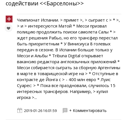
содействии <<Барселоны>>
Чемпионат Испании. > примет >, > сыграет с > * >,
> и > интересуются Матой * Месси призвал
полицию продолжить поиски самолета Салы * >
ждет решения Рабьо, но его трансфер перестал
быть приоритетным * У Винисиуса 8 голевых
передач в сезоне. В Испании больше только у
Месси и Альбы * Tribuna Digital открывает
вакансию редактора англоязычных приложений *
Месси собирается сыграть за сборную Аргентины
в марте в товарищеской игре на > * Отступные в
контракте де Йонга с > - 400 млн евро * Луис
Суарес: > * Пока все праздновали, случилось 15
интересных трансферов. Например, > купил
игрока >...
+ Комментировать
2019-01-26 16:01:59