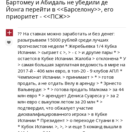
Бартомеу и Абидаль не убедили де
Йонга перейти в <<Барселону>>, его
приоритет - <<ПСЖ>>
?? На ставках можно заработать и без денег:
разыгрываем 15000 рублей среди лучших
прогнозистов недели * Жеребьевка 1/4 Кубка
Испании. > сыграет с >, > - с > и другие пары * >
остается в Кубке Испании. Жалоба > отклонена * У
> самая большая зарплатная ведомость в мире на
2017-й - 406 млн евро, в топ-20 - 9 клубов АПЛ *
Чемпионат Испании. > принимает > * > готов
продать, а не отдать Велу в аренду > * Эрнесто
Вальверде: > * > готова продать Малкома > за 44
млн евро * > арендует Дениса Суареса у > за 2
млн евро с выкупом летом за 20 млн * >
подтвердил, что обжалует участие
дисквалифицированного игрока > в Кубке
Испании * Президент > о переходе Стуани в >: >
* Кубок Испании. >, >, > и еще 5 команд вышли в