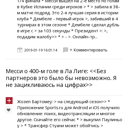
1/4 финала * Месси вышел на 2-е место по голам
в Кубке Испании среди игроков > * > забила в 38-
м матче подряд. Это 2-я лучшая серия в истории
клуба * Дембеле - первый игрок >, забивший в 4
турнирах в этом сезоне * Дембеле сделал дубль
в игре с > за 103 секунды * Президент >: >,
подадим жалобу>> * > - >. Онлайн-тр...
+ Комментировать
2019-01-19 16:01:14
Месси о 400-м голе в Ла Лиге: <<Без
партнеров это было бы невозможно. Я
не зацикливаюсь на цифрах>>
Жозеп Бартомеу: > на следующий сезон>> *
Приложение Sports.ru для Android и iOS получило
обновление: поиск, видеотрансляции и многое
другое. Скачайте его сейчас * > выкупил Паулиньо
у > * Трансфер Стуани может обойтись >