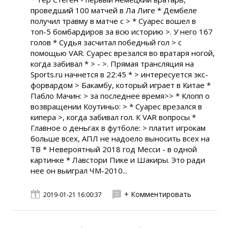
проведший 100 матчей в Ла Лиге * Дембеле
получил травму в матче с > * Суарес вошел в
топ-5 бомбардиров за всю историю >. У него 167
голов * Судья засчитал победный гол > с
помощью VAR. Суарес врезался во вратаря ногой,
когда забивал * > - >. Прямая трансляция на
Sports.ru начнется в 22:45 * > интересуется экс-
форвардом > Бакамбу, который играет в Китае *
Пабло Мачин: > за последнее время>> * Клопп о
возвращении Коутиньо: > * Суарес врезался в
кипера >, когда забивал гол. К VAR вопросы *
Главное о деньгах в футболе: > платит игрокам
больше всех, АПЛ не надоело выносить всех на
ТВ * Невероятный 2018 год Месси - в одной
картинке * Лавстори Пике и Шакиры. Это ради
нее он выиграл ЧМ-2010...
+ Комментировать
2019-01-21 16:00:37