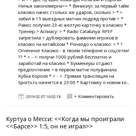
Ничья закономерна>> * Винисиус за первый тайм
класико нанес столько же ударов, сколько > * >
забил в 15 выездных матчах подряд против > *
Рамос получил 23-ю желтую карточку в класико *
Тренер > Аспиасу: > * Radio Catalunya: RFEF
запретила > дублировать фамилии игроков в
класико на китайском * Роналдо о класико: > * ?
Огненное Класико - в твоем телефоне и соцсетях!
?? * > - >: получи 1000 рублей бесплатно и
заработай на класико * Букмекеры отдают
предпочтение > в первом матче полуфинала
Кубка Короля * > - >. Прямая трансляция на
Sports.ru начнется в 23:00 * Бартомеу о новом ко...
+ Комментировать
2019-02-07 16:02:18
Куртуа о Месси: <<Когда мы проиграли
<<Барсе>> 1:5, он не играл>>