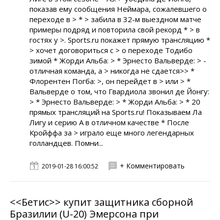
показав ему сообщения Неймара, сожалевшего о
переходе в > * > забила в 32-м выездном матче
примеры подряд и повторила свой рекорд * > в
гостях у >. Sports.ru покажет прямую трансляцию *
> хочет договориться с > о переходе Тодибо
зимой * Жорди Альба: > * Эрнесто Вальверде: > -
отличная команда, а > никогда не сдается>> *
Флорентен Погба: >, он перейдет в > или > *
Вальверде о том, что Гвардиола звонил де Йонгу:
> * Эрнесто Вальверде: > * Жорди Альба: > * 20
прямых трансляций на Sports.ru! Показываем Ла
Лигу и серию А в отличном качестве * После
Кройффа за > играло еще много легендарных
голландцев. Помни...
+ Комментировать
2019-01-28 16:00:52
<<Бетис>> купит защитника сборной
Бразилии (U-20) Эмерсона при