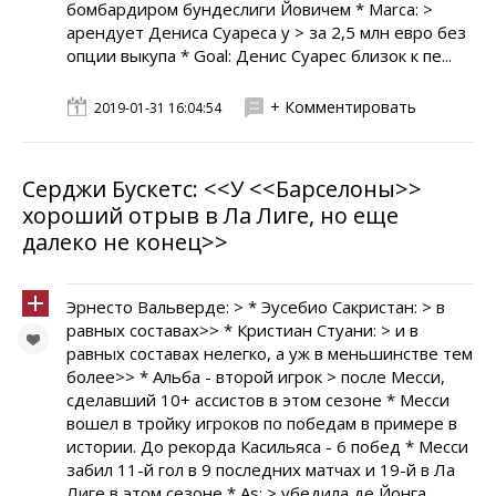
бомбардиром бундеслиги Йовичем * Marca: >
арендует Дениса Суареса у > за 2,5 млн евро без
опции выкупа * Goal: Денис Суарес близок к пе...
+ Комментировать
2019-01-31 16:04:54
Серджи Бускетс: <<У <<Барселоны>>
хороший отрыв в Ла Лиге, но еще
далеко не конец>>
Эрнесто Вальверде: > * Эусебио Сакристан: > в
равных составах>> * Кристиан Стуани: > и в
равных составах нелегко, а уж в меньшинстве тем
более>> * Альба - второй игрок > после Месси,
сделавший 10+ ассистов в этом сезоне * Месси
вошел в тройку игроков по победам в примере в
истории. До рекорда Касильяса - 6 побед * Месси
забил 11-й гол в 9 последних матчах и 19-й в Ла
Лиге в этом сезоне * As: > убедила де Йонга,