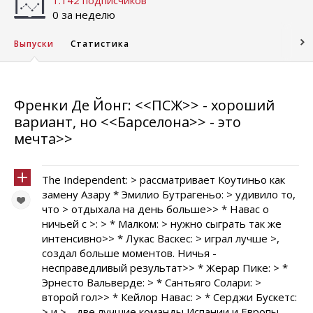
1.142 подписчиков
0 за неделю
Выпуски
Статистика
Френки Де Йонг: <<ПСЖ>> - хороший
вариант, но <<Барселона>> - это
мечта>>
The Independent: > рассматривает Коутиньо как
замену Азару * Эмилио Бутрагеньо: > удивило то,
что > отдыхала на день больше>> * Навас о
ничьей с >: > * Малком: > нужно сыграть так же
интенсивно>> * Лукас Васкес: > играл лучше >,
создал больше моментов. Ничья -
несправедливый результат>> * Жерар Пике: > *
Эрнесто Вальверде: > * Сантьяго Солари: >
второй гол>> * Кейлор Навас: > * Серджи Бускетс:
> и > - две лучшие команды Испании и Европы.