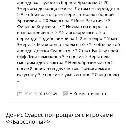
арендовал фулбека сборной Бразилии U-20
Эмерсона до конца сезона. Летом он перейдет в
> * > объявила о трансфере латераля сборной
Бразилии U-20 Эмерсона * Иван Ракитич: > *
Филиппе Коутиньо: > * Неймар на вопрос о
возвращении в >: > * > договорилась с > о
переходе Тодибо зимой за 1-2 млн евро * Унаи
Эмери: >. Мы хорошо знаем его>> * > объявил об
аренде Дениса Суареса у > * Старт Fantasy плей-
офф Лиги чемпионов * > против > Черышева:
смотрим здесь завтра * Невообразимый гол >
после 8 передач и двух пяток. Прикасаемся к
искусству * > против > уже сегодня * Спецпроект
...
+ Комментировать
2019-02-02 16:00:45
Денис Суарес попрощался с игроками
<<Барселоны>>