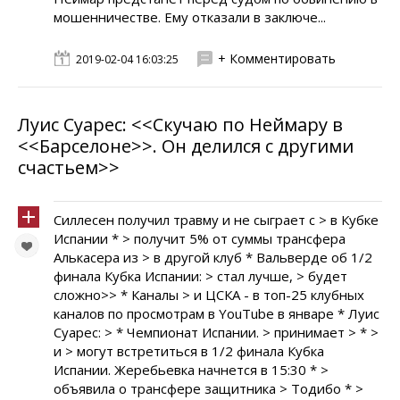
мошенничестве. Ему отказали в заключе...
+ Комментировать
2019-02-04 16:03:25
Луис Суарес: <<Скучаю по Неймару в
<<Барселоне>>. Он делился с другими
счастьем>>
Силлесен получил травму и не сыграет с > в Кубке
Испании * > получит 5% от суммы трансфера
Алькасера из > в другой клуб * Вальверде об 1/2
финала Кубка Испании: > стал лучше, > будет
сложно>> * Каналы > и ЦСКА - в топ-25 клубных
каналов по просмотрам в YouTube в январе * Луис
Суарес: > * Чемпионат Испании. > принимает > * >
и > могут встретиться в 1/2 финала Кубка
Испании. Жеребьевка начнется в 15:30 * >
объявила о трансфере защитника > Тодибо * >