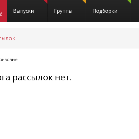
и
Выпуски
Группы
Подборки
y
СЫЛОК
онзовые
га рассылок нет.