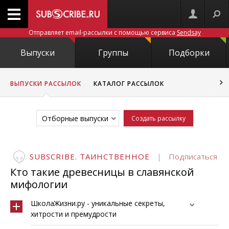
Отправляет email-рассылки с помощью сервиса
Sendsay
Выпуски
Группы
Подборки
ВЫПУСКИ РАССЫЛОК
КАТАЛОГ РАССЫЛОК
Отборные выпуски
Создать рассылку
SUBSCRIBE. ТАИНСТВЕННОЕ
|
Подписаться
Кто такие древесницы в славянской
мифологии
ШколаЖизни.ру - уникальные секреты,
хитрости и премудрости