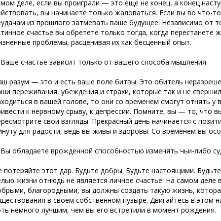
амом деле, если вы проиграли — это еще не конец, а конец насту
ействовать, вы начинаете только жаловаться. Если вы во что-т
еудачам из прошлого затмевать ваше будущее. Независимо от то
стинное счастье вы обретете только тогда, когда перестанете 
изненные проблемы, расценивая их как бесценный опыт.
. Ваше счастье зависит только от вашего способа мышления
аш разум — это и есть ваше поле битвы. Это обитель неразреше
аши переживания, убеждения и страхи, которые так и не сверши
аходиться в вашей голове, то они со временем смогут отнять у в
ривести к нервному срыву, к депрессии. Помните, вы — то, что в
ересмотрите свои взгляды. Прекрасный день начинается с позит
инуту для радости, ведь вы живы и здоровы. Со временем вы ос
. Вы обладаете врожденной способностью изменять чьи-либо с
е потеряйте этот дар. Будьте добры. Будьте настоящими. Будьте
елью жизни отнюдь не является личное счастье. На самом деле
обрыми, благородными, вы должны создать такую жизнь, котора
уществования в своем собственном пузыре. Двигайтесь в этом н
оть немного лучшим, чем вы его встретили в момент рождения.