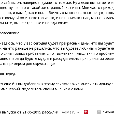
то сейчас он, наверное, думает о том же. Ну а если вы читаете э
уществую и что я такой же странный, как и вы. Мне часто прихо
аверно,
и вам. Я, как и вы, забочусь о многих важных вещах, тол
о-своему. И хотя некоторые люди не понимают нас, мы понимаем 
омните, вы не странные и не одинокие!
ослесловие...
 надеюсь, что у вас сегодня будет прекрасный день, что вы буде
о, на что раньше не решались, что вы будете любимы и будете л
то сила только прибавляется от изменения мышления о проблем
лавное, всегда будьте мудры и рассудительны при принятии реш
тать примером для окружающих.
ш черед...
то еще бы вы добавили к этому списку? Какие мысли стимулирую
омментарий, поделитесь своим мнением с нами.
з выпуска от 21-06-2015 рассылки
AdMe.ru
оммент