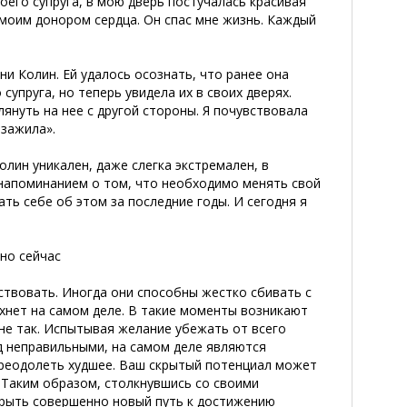
оего супруга, в мою дверь постучалась красивая
 моим донором сердца. Он спас мне жизнь. Каждый
ни Колин. Ей удалось осознать, что ранее она
упруга, но теперь увидела их в своих дверях.
нуть на нее с другой стороны. Я почувствовала
 зажила».
олин уникален, даже слегка экстремален, в
напоминанием о том, что необходимо менять свой
ь себе об этом за последние годы. И сегодня я
тно сейчас
ствовать. Иногда они способны жестко сбивать с
ухнет на самом деле. В такие моменты возникают
 не так. Испытывая желание убежать от всего
д неправильными, на самом деле являются
преодолеть худшее. Ваш скрытый потенциал может
 Таким образом, столкнувшись со своими
рыть совершенно новый путь к достижению