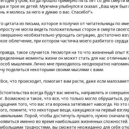
Сегодня утром, когда прошло примерно пять лет со дня смерти м
ара и трое их детей. Мужчина улыбнулся и сказал: „Ваш муж был
ень я молюсь за него и думаю о вас. Спасибо!“».
то цитата из письма, которое я получил от читательницы по име
опросту не могла видеть положительных сторон в смерти своего с
Совершенно необязательно упрощать ситуацию, достаточно взгля
екое облегчение, при котором частичка моего разбитого сердца
 правда, такое случается. Несмотря на то что жизненный опыт К
пределенные моменты жизни он может стать для нас отличным 
пособ мышления. Лично мне приходилось неоднократно напоминат
очу поделиться некоторыми своими мыслями с вами.
. Все, что происходит, помогает вам расти, даже если малозаме
бстоятельства всегда будут вас менять, направлять и совершен
ог. Возможно и такое, что все, что только могло обрушиться, р
щущения того, что вас эта воронка затягивает навсегда. Но это
того, помните, что некоторые вещи, кажущиеся на первый взгля
равильными. Порой, чтобы достигнуть лучшего, нужно сначала 
роявиться именно во время наибольших жизненных сложностей.
аибольшими трудностями, вы сможете неожиданно для себя отк