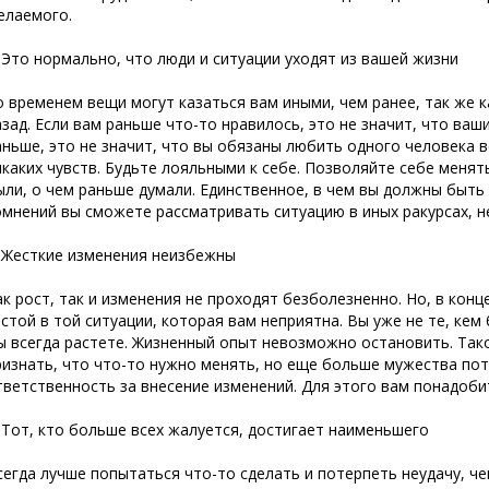
елаемого.
. Это нормально, что люди и ситуации уходят из вашей жизни
о временем вещи могут казаться вам иными, чем ранее, так же ка
азад. Если вам раньше что-то нравилось, это не значит, что ваш
аньше, это не значит, что вы обязаны любить одного человека в
икаких чувств. Будьте лояльными к себе. Позволяйте себе менять
ыли, о чем раньше думали. Единственное, в чем вы должны быть
омнений вы сможете рассматривать ситуацию в иных ракурсах, не
. Жесткие изменения неизбежны
ак рост, так и изменения не проходят безболезненно. Но, в конц
астой в той ситуации, которая вам неприятна. Вы уже не те, кем 
ы всегда растете. Жизненный опыт невозможно остановить. Так
ризнать, что что-то нужно менять, но еще больше мужества пот
тветственность за внесение изменений. Для этого вам понадобит
. Тот, кто больше всех жалуется, достигает наименьшего
сегда лучше попытаться что-то сделать и потерпеть неудачу, че