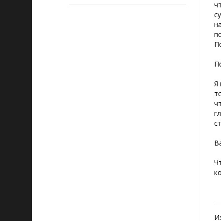
ч
с
н
п
П
П
Я
т
ч
г
с
Ва
Ч
к
И