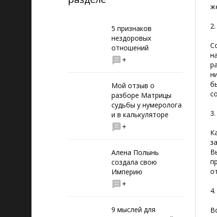
ж
2
5 признаков
нездоровых
С
отношений
н
+
р
н
б
Мой отзыв о
с
разборе Матрицы
судьбы у нумеролога
3
и в калькуляторе
+
К
з
В
Алена Полынь
п
создала свою
о
Империю
+
4
9 мыслей для
В