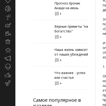
Здоровье
«
Прогноз Хроник
п
Акаши на июнь
Спорт
д
1
Стиль
Э
жизни
п
Кулинария
Верные приметы "на
«
богатство"
Кино
н
+
и
Животные
TV
И
о
Наша жизнь зависит
Дом
с
от наших убеждений
х
Маркетинг
+
и
Таинственное
1
реклама
Что важнее - успех
Игры
О
или счастье
н
Email-
+
о
маркетинг
э
п
Самое популярное в
п
н
разделе