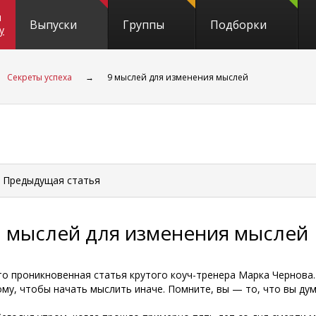
и
Выпуски
Группы
Подборки
y
Секреты успеха
→
9 мыслей для изменения мыслей
 Предыдущая
статья
9 мыслей для изменения мыслей
то проникновенная статья крутого коуч-тренера Марка Чернова.
ому, чтобы начать мыслить иначе. Помните, вы — то, что вы дум