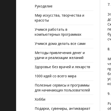
7
Рукоделие
Э
Мир искусства, творчества и
д
красоты
С
п
Учимся работать в
б
компьютерных программах
с
Учимся дома делать все сами
8
Методы привлечения денег и
удачи и реализации желаний
М
ч
Здоровье без врачей и лекарств
п
б
1000 идей со всего мира
у
к
Полезные сервисы и программы
для начинающих пользователей
9
Хобби
Р
Подарки, сувениры, антиквариат
о