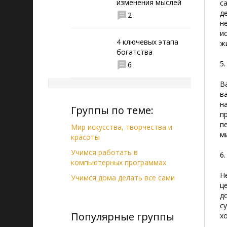
изменения мыслей
с
д
2
н
и
4 ключевых этапа
ж
богатства
5
6
В
в
н
Группы по теме:
п
п
Мир искусства, творчества и
м
красоты
Учимся работать в
6
компьютерных программах
Н
Учимся дома делать все сами
ц
д
с
Популярные группы
х