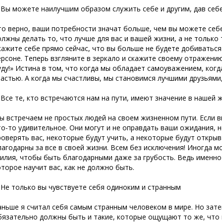
. Вы можете наилучшим образом служить себе и другим, дав себ
то верно, ваши потребности значат больше, чем вы можете себе
олжны делать то, что лучше для вас и вашей жизни, а не только 
кажите себе прямо сейчас, что вы больше не будете добиватьс
ерсоне. Теперь взгляните в зеркало и скажите своему отражению
уду!» Истина в том, что когда мы обладает самоуважением, когд
частью. А когда мы счастливы, мы становимся лучшими друзьям
. Все те, кто встречаются нам на пути, имеют значение в нашей 
ы встречаем не простых людей на своем жизненном пути. Если вы
то-то удивительное. Они могут и не оправдать ваши ожидания, 
роверять вас, некоторые будут учить, а некоторые будут открыв
лагодарны за все в своей жизни. Всем без исключения! Иногда 
силия, чтобы быть благодарными даже за грубость. Ведь именн
оторое научит вас, как не должно быть.
. Не только вы чувствуете себя одиноким и странным
аньше я считал себя самым странным человеком в мире. Но зате
бязательно должны быть и такие, которые ощущают то же, что и