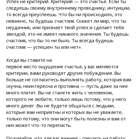
Успех не критерий. Критерий — это счастье. Если ты
следуешь своему внутреннему проводнику, интуиции,
то всегда преуспеешь. Что бы ни происходило, это
неважно, ты будешь счастлив. Скажет ли мир, что ты
неудачник, или признает твой успех и сделает тебя
звездой, это не имеет никакого значения. Ты будешь
счастлив, что бы то ни было. Ты всегда будешь
счастлив — успешен ты или
нет».
Когда вы ставите на
первое место ощущение счастья, у вас меняются
критерии, вами руководят другие побуждения. Вы
больше не согласитесь выполнять работу, которая вам
скучна, неинтересна и противна — пусть даже за нее
много платят. Вы не станете жить с человеком,
которого не любите, только лишь потому, что у него
много денег. Вы не будете общаться с людьми,
которые вам неприятны и которых вы не уважаете,
только потому, что они могут быть полезны и вам от
них может что-то перепасть.
Подумайте, что для вас важнее - спешить на работу,