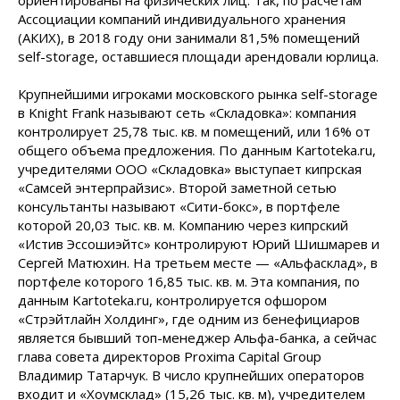
ориентированы на физических лиц. Так, по расчетам
Ассоциации компаний индивидуального хранения
(АКИХ), в 2018 году они занимали 81,5% помещений
self-storage, оставшиеся площади арендовали юрлица.
Крупнейшими игроками московского рынка self-storage
в Knight Frank называют сеть «Складовка»: компания
контролирует 25,78 тыс. кв. м помещений, или 16% от
общего объема предложения. По данным Kartoteka.ru,
учредителями ООО «Складовка» выступает кипрская
«Самсей энтерпрайзис». Второй заметной сетью
консультанты называют «Сити-бокс», в портфеле
которой 20,03 тыс. кв. м. Компанию через кипрский
«Истив Эссошиэйтс» контролируют Юрий Шишмарев и
Сергей Матюхин. На третьем месте — «Альфасклад», в
портфеле которого 16,85 тыс. кв. м. Эта компания, по
данным Kartoteka.ru, контролируется офшором
«Стрэйтлайн Холдинг», где одним из бенефициаров
является бывший топ-менеджер Альфа-банка, а сейчас
глава совета директоров Proxima Capital Group
Владимир Татарчук. В число крупнейших операторов
входит и «Хоумсклад» (15,26 тыс. кв. м), учредителем