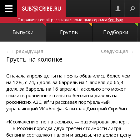
Отправляет email-рассылки с помощью сервиса
Sendsay
Выпуски
Группы
Подборки
← Предыдущая
Следующая
→
Грусть на колонке
С начала апреля цены на нефть обвалились более чем
на 12%, с 74,5 долл. за баррель на 1 апреля до 65,4
долл. за баррель на 16 апреля. Насколько это может
снизить розничные цены на бензин и дизель на
российских АЗС, aif.ru рассказал портфельный
управляющий УК «Альфа-Капитал» Дмитрий Скрябин.
«К сожалению, не на сколько, — разочаровал эксперт.
— В России порядка двух третей стоимости литра
бензина составляют налоги и акцизы, что делает цену