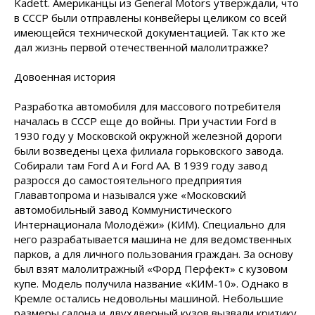
Kadett. Американцы из General Motors утверждали, что
в СССР были отправлены конвейеры целиком со всей
имеющейся технической документацией. Так кто же
дал жизнь первой отечественной малолитражке?
Довоенная история
Разработка автомобиля для массового потребителя
началась в СССР еще до войны. При участии Ford в
1930 году у Московской окружной железной дороги
были возведены цеха филиала горьковского завода.
Собирали там Ford A и Ford AA. В 1939 году завод
разросся до самостоятельного предприятия
Глававтопрома и назывался уже «Московский
автомобильный завод Коммунистического
Интернационала Молодёжи» (КИМ). Специально для
него разрабатывается машина не для ведомственных
парков, а для личного пользования граждан. За основу
был взят малолитражный «Форд Перфект» с кузовом
купе. Модель получила название «КИМ-10». Однако в
Кремле остались недовольны машиной. Небольшие
размеры салона и двухдверный кузов вызвали критику,