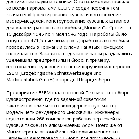
достижений науки и техники. Оно взаимодействовало
со всеми наркоматами СССР, и среди перечня тем
значится «Проектирование кузова и изготовление
мастер-моделей, конструирование кузовных штампов
для малолитражного автомобиля „Москвич“». Сроки — с
15 декабря 1945 по 1 мая 1946 года. На работы было
отпущено 471,5 тысячи марок. Доработка автомобиля
проводилась в Германии силами нанятых немецких
специалистов. Заказы на отдельные части раздавались
уцелевшим предприятиям и бюро. К примеру,
изготовление кузовной оснастки поручили мастерской
ESEM (Erzgebirgische Schnittwerkzeuge und
Machinenfabrik GmbH) в городе Шварценберге.
Предприятие ESEM стало основой Технического бюро
кузовостроения, где по заданной советским
заказчиком теме изготовили деревянную мастер-
модель четырехдверного «Москвича». Инженеры
подготовили 268 комплектов рабочих чертежей на
кузов, а также 319 алюминиевых форм. Всего же от
Министерства автомобильной промышленности в
Германии действовало 11 бюро, где трудилось 33