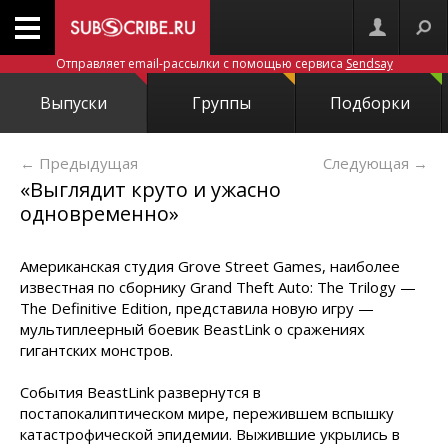
Отправляет email-рассылки с помощью сервиса
Sendsay
Выпуски
Группы
Подборки
← Предыдущая
Следующая
→
«Выглядит круто и ужасно
одновременно»
Американская студия Grove Street Games, наиболее
известная по сборнику Grand Theft Auto: The Trilogy —
The Definitive Edition, представила новую игру —
мультиплеерный боевик BeastLink о сражениях
гигантских монстров.
События BeastLink развернутся в
постапокалиптическом мире, пережившем вспышку
катастрофической эпидемии. Выжившие укрылись в