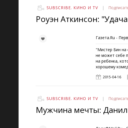
SUBSCRIBE. КИНО И TV
|
Подписат
Роуэн Аткинсон: "Удача
Газета.Ru - Пер
"Мистер Бин на 
не может себе п
на ребенка, кот
хорошему комед
2015-04-16
SUBSCRIBE. КИНО И TV
|
Подписат
Мужчина мечты: Данил