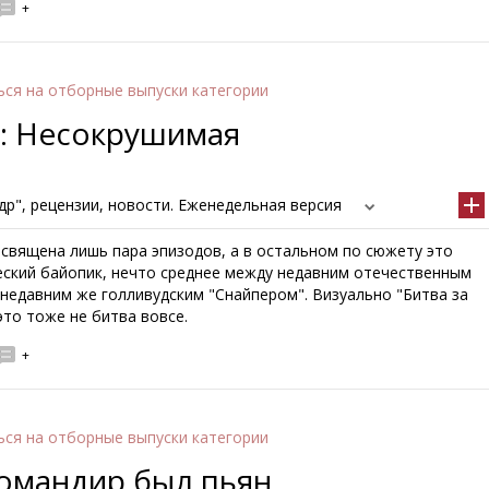
+
ься
на отборные выпуски категории
": Несокрушимая
р", рецензии, новости. Еженедельная версия
священа лишь пара эпизодов, а в остальном по сюжету это
еский байопик, нечто среднее между недавним отечественным
недавним же голливудским "Снайпером". Визуально "Битва за
это тоже не битва вовсе.
+
ься
на отборные выпуски категории
Командир был пьян