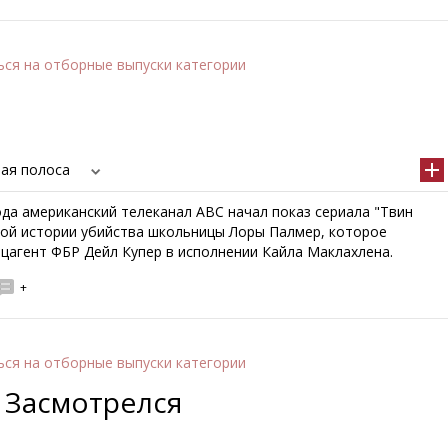
ься
на отборные выпуски категории
вая полоса
ода американский телеканал ABC начал показ сериала "Твин
чной истории убийства школьницы Лоры Палмер, которое
ецагент ФБР Дейл Купер в исполнении Кайла Маклахлена.
+
ься
на отборные выпуски категории
: Засмотрелся