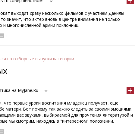
 быть совершенством!
рокат выходит сразу несколько фильмов с участием Данилы
это значит, что актер вновь в центре внимания не только
о и многочисленной армии поклонниц.
+
ься
на отборные выпуски категории
ых
тика на MyJane.Ru
и, что первые уроки воспитания младенец получает, еще
бе матери. Вот почему так важно следить за своими эмоциями,
ающими вас звуками, выбираемой для прочтения литературой и
рые мы смотрим, находясь в "интересном" положении.
+