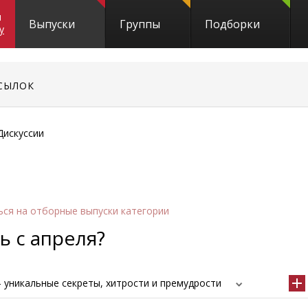
и
Выпуски
Группы
Подборки
y
СЫЛОК
Дискуссии
ься
на отборные выпуски категории
ь с апреля?
 уникальные секреты, хитрости и премудрости