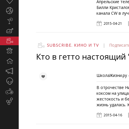
Здоровье
Апрельские тел
Билли Кристало
Спорт
канала CW в луч
Стиль
2015-04-21
жизни
Кулинария
Кино
SUBSCRIBE. КИНО И TV
|
Подписат
и
Животные
TV
Кто в гетто настоящий 
Дом
Маркетинг
ШколаЖизни.ру -
и
Таинственное
реклама
В отрочестве Н
Игры
коксом на улица
жестокость и бе
Email-
жизнь удалась. 
маркетинг
2015-04-16