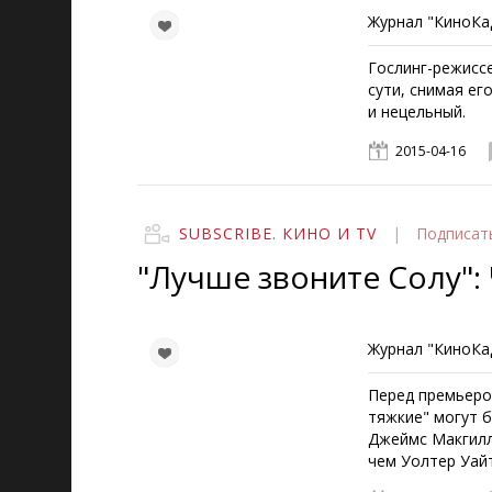
Журнал "КиноКад
Гослинг-режисс
сути, снимая ег
и нецельный.
2015-04-16
SUBSCRIBE. КИНО И TV
|
Подписат
"Лучше звоните Солу":
Журнал "КиноКад
Перед премьеро
тяжкие" могут б
Джеймс Макгилл,
чем Уолтер Уайт