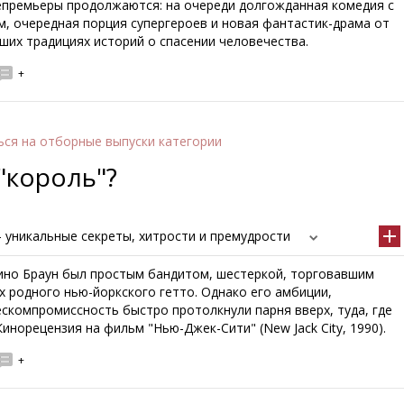
епремьеры продолжаются: на очереди долгожданная комедия с
м, очередная порция супергероев и новая фантастик-драма от
ших традициях историй о спасении человечества.
+
ься
на отборные выпуски категории
"король"?
 уникальные секреты, хитрости и премудрости
ино Браун был простым бандитом, шестеркой, торговавшим
х родного нью-йоркского гетто. Однако его амбиции,
скомпромиссность быстро протолкнули парня вверх, туда, где
Кинорецензия на фильм "Нью-Джек-Сити" (New Jack City, 1990).
+