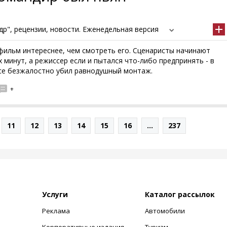
р", рецензии, новости. Еженедельная версия
фильм интереснее, чем смотреть его. Сценаристы начинают
х минут, а режиссер если и пытался что-либо предпринять - в
се безжалостно убил равнодушный монтаж.
+
11
12
13
14
15
16
...
237
Услуги
Каталог рассылок
Реклама
Автомобили