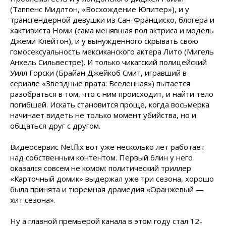
(Таппенс Мидлтон, «Восхождение Юпитер»), и у
трансгендерной девушки из Сан-Франциско, блогера и
хактивиста Номи (сама менявшая пол актриса и модель
Джеми Клейтон), и у вынужденного скрывать свою
гомосексуальность мексиканского актера Лито (Мигель
Анхель Сильвестре). И только чикагский полицейский
Уилл Горски (Брайан Джейкоб Смит, игравший в
сериале «Звездные врата: Вселенная») пытается
разобраться в том, что с ним происходит, и найти тело
погибшей. Искать становится проще, когда восьмерка
начинает видеть не только момент убийства, но и
общаться друг с другом.
Видеосервис Netflix вот уже несколько лет работает
над собственным контентом. Первый блин у него
оказался совсем не комом: политический триллер
«Карточный домик» выдержал уже три сезона, хорошо
была принята и тюремная драмедия «Оранжевый —
хит сезона».
Ну а главной премьерой канала в этом году стал 12-