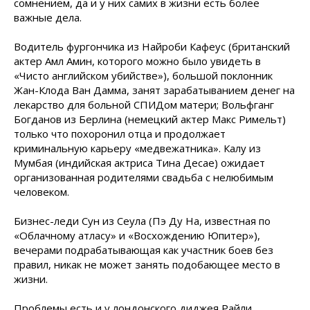
сомнением, да и у них самих в жизни есть более
важные дела.
Водитель фургончика из Найроби Кафеус (британский
актер Амл Амин, которого можно было увидеть в
«Чисто английском убийстве»), большой поклонник
Жан-Клода Ван Дамма, занят зарабатыванием денег на
лекарство для больной СПИДом матери; Вольфганг
Богданов из Берлина (немецкий актер Макс Римельт)
только что похоронил отца и продолжает
криминальную карьеру «медвежатника». Калу из
Мумбая (индийская актриса Тина Десае) ожидает
организованная родителями свадьба с нелюбимым
человеком.
Бизнес-леди Сун из Сеула (Пэ Ду На, известная по
«Облачному атласу» и «Восхождению Юпитер»),
вечерами подрабатывающая как участник боев без
правил, никак не может занять подобающее место в
жизни.
Проблемы есть и у лондонского диджея Райли