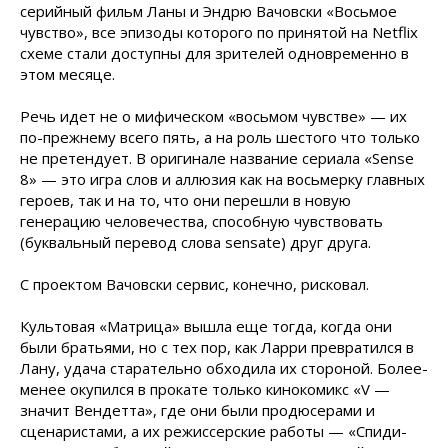
серийный фильм Ланы и Эндрю Вачовски «Восьмое
чувство», все эпизоды которого по принятой на Netflix
схеме стали доступны для зрителей одновременно в
этом месяце.
Речь идет не о мифическом «восьмом чувстве» — их
по-прежнему всего пять, а на роль шестого что только
не претендует. В оригинале название сериала «Sense
8» — это игра слов и аллюзия как на восьмерку главных
героев, так и на то, что они перешли в новую
генерацию человечества, способную чувствовать
(буквальный перевод слова sensate) друг друга.
С проектом Вачовски сервис, конечно, рисковал.
Культовая «Матрица» вышла еще тогда, когда они
были братьями, но с тех пор, как Ларри превратился в
Лану, удача старательно обходила их стороной. Более-
менее окупился в прокате только кинокомикс «V —
значит Вендетта», где они были продюсерами и
сценаристами, а их режиссерские работы — «Спиди-