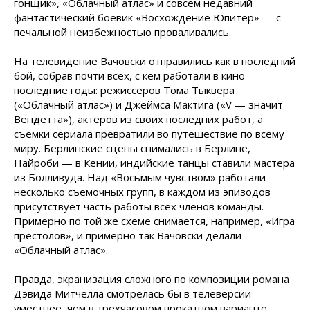
гонщик», «Облачный атлас» и совсем недавний
фантастический боевик «Восхождение Юпитер» — с
печальной неизбежностью проваливались.
На телевидение Вачовски отправились как в последний
бой, собрав почти всех, с кем работали в кино
последние годы: режиссеров Тома Тыквера
(«Облачный атлас») и Джеймса Мактига («V — значит
Вендетта»), актеров из своих последних работ, а
съемки сериала превратили во путешествие по всему
миру. Берлинские сцены снимались в Берлине,
Найроби — в Кении, индийские танцы ставили мастера
из Болливуда. Над «Восьмым чувством» работали
несколько съемочных групп, в каждом из эпизодов
присутствует часть работы всех членов команды.
Примерно по той же схеме снимается, например, «Игра
престолов», и примерно так Вачовски делали
«Облачный атлас».
Правда, экранизация сложного по композиции романа
Дэвида Митчелла смотрелась бы в телеверсии
уместнее, чем в трехчасовом прокатном варианте.