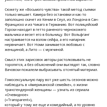
Сюжету же «Восьмого чувства» такой метод съемки
только мешает. Камера без остановки и как-то
заполошно скачет из Кении в Сеул, из Лондона в Сан-
Франциско и из Чикаго в Германию. Вот полицейский
Горски находит в гетто раненого чернокожего
мальчика и везет его в больницу. Вот Вольфганг
настраивается на взлом сейфа, а его напарник
нервничает. Вот Номи занимается любовью с
женщиной, а Лито — с мужчиной.
Смысл этих зарисовок авторы растолковывать не
торопятся, а без объяснений они выглядят так, словно
Вачовски пожалели выбрасывать отснятый материал.
Гомосексуальную пару вот уже шесть сезонов можно
наблюдать в «Американской семейке», о жизни
трансгендерной женщины — узнать из сериала
«Очевидное»
(«Transparent»),
который у тому же еще и комедийный, а по уровню