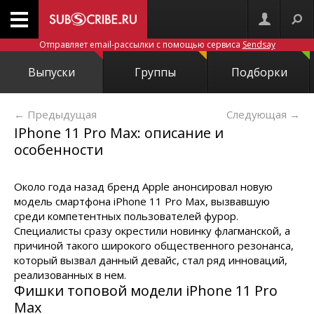
Отправляет email-рассылки с помощью сервиса
Sendsay
Выпуски
Группы
Подборки
← Предыдущая
Следующая
→
IРhone 11 Рro Мax: описание и
особенности
Около года назад бренд Apple анонсировал новую
модель смартфона iРhone 11 Рro Мax, вызвавшую
среди компетентных пользователей фурор.
Специалисты сразу окрестили новинку флагманской, а
причиной такого широкого общественного резонанса,
который вызвал данный девайс, стал ряд инноваций,
реализованных в нем.
Фишки топовой модели iРhone 11 Рro
Мax