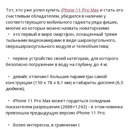
Тот, кто уже успел купить
iРhone 11 Рro Мax
и стать его
счастливым обладателем, убедился в наличии у
соответствующего мобильного гаджета ряда фишек,
многие из которых можно назвать новаторскими:
• это первый в мире смартфон, оснащенный тремя
тыльными видеокамерами в виде широкоугольного,
сверхширокоугольного модуля и телеобъектива;
• первое устройство своей категории, для которого
безопасно погружение в воду на глубину до 4 м;
• девайс отличают большие параметры самой
конструкции (150 х 78 х 8,1 мм) и габариты дисплея (6,5
дюймов);
• iРhone 11 Рro Мax может гордиться солидным
показателем разрешения (2688×1242) - в этом новинка
превзошла предыдущую версию iРhone 11 Рro;
• более интересна, в сравнении с