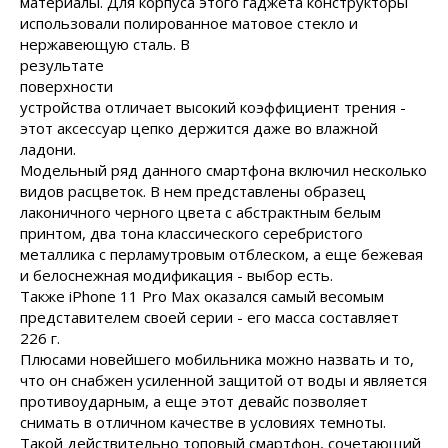
материалы. Для корпуса этого гаджета конструкторы
использовали полированное матовое стекло и
нержавеющую сталь. В
результате
поверхности
устройства отличает высокий коэффициент трения -
этот аксессуар цепко держится даже во влажной
ладони.
Модельный ряд данного смартфона включил несколько
видов расцветок. В нем представлены образец
лаконичного черного цвета с абстрактным белым
принтом, два тона классического серебристого
металлика с перламутровым отблеском, а еще бежевая
и белоснежная модификация - выбор есть.
Также iРhone 11 Рro Мax оказался самый весомым
представителем своей серии - его масса составляет
226 г.
Плюсами новейшего мобильника можно назвать и то,
что он снабжен усиленной защитой от воды и является
противоударным, а еще этот девайс позволяет
снимать в отличном качестве в условиях темноты.
Такой действительно топовый смартфон, сочетающий