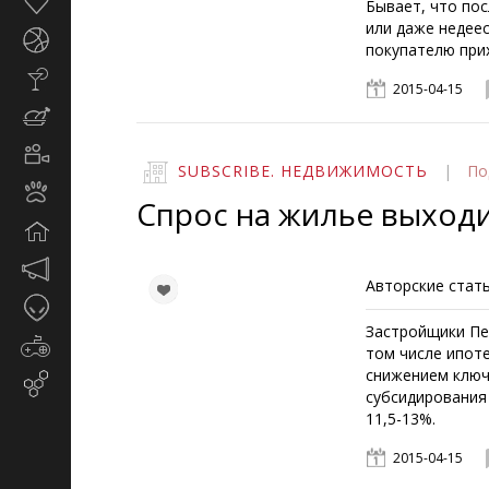
Здоровье
Бывает, что пос
или даже недеес
Спорт
покупателю прих
Стиль
2015-04-15
жизни
Кулинария
Кино
SUBSCRIBE. НЕДВИЖИМОСТЬ
|
По
и
Животные
TV
Спрос на жилье выходи
Дом
Маркетинг
Авторские стать
и
Таинственное
реклама
Застройщики Пе
Игры
том числе ипоте
снижением ключ
Email-
субсидирования 
маркетинг
11,5-13%.
2015-04-15