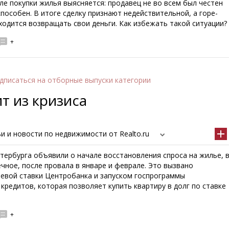
ле покупки жилья выясняется: продавец не во всем был честен
пособен. В итоге сделку признают недействительной, а горе-
одится возвращать свои деньги. Как избежать такой ситуации?
+
дписаться
на отборные выпуски категории
т из кризиса
и и новости по недвижимости от Realto.ru
тербурга объявили о начале восстановления спроса на жилье, 
чное, после провала в январе и феврале. Это вызвано
евой ставки Центробанка и запуском госпрограммы
кредитов, которая позволяет купить квартиру в долг по ставке
+