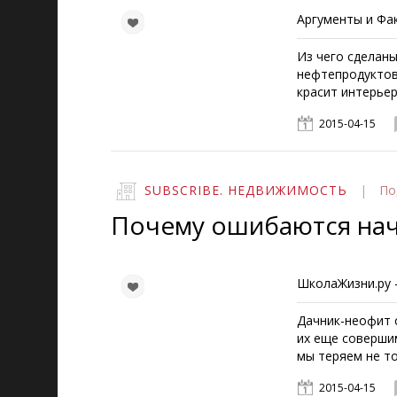
Аргументы и Фа
Из чего сделан
нефтепродуктов
красит интерьер
2015-04-15
SUBSCRIBE. НЕДВИЖИМОСТЬ
|
По
Почему ошибаются на
ШколаЖизни.ру -
Дачник-неофит 
их еще соверши
мы теряем не то
2015-04-15