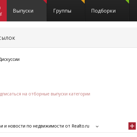
и
Выпуски
Группы
Подборки
y
СЫЛОК
Дискуссии
дписаться
на отборные выпуски категории
и и новости по недвижимости от Realto.ru