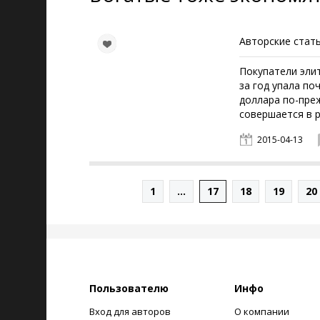
Авторские стать
Покупатели элит
за год упала по
доллара по-пре
совершается в р
2015-04-13
1
...
17
18
19
20
Пользователю
Инфо
Вход для авторов
О компании